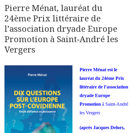
Pierre Ménat, lauréat du
24ème Prix littéraire de
l’association dryade Europe
Promotion à Saint-André les
Vergers
Pierre Ménat est le
lauréat du 24ème Prix
littéraire de l’association
dryade Europe
Promotion
à Saint-André
les Vergers
(après Jacques Delors,