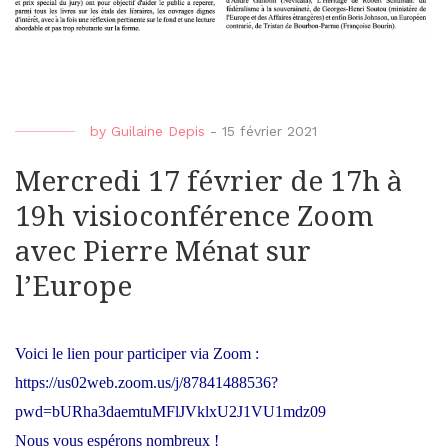
by
Guilaine Depis
-
15 février 2021
Mercredi 17 février de 17h à
19h visioconférence Zoom
avec Pierre Ménat sur
l’Europe
Voici le lien pour participer via Zoom :
https://us02web.zoom.us/j/87841488536?
pwd=bURha3daemtuMFlJVklxU2J1VU1mdz09
Nous vous espérons nombreux !