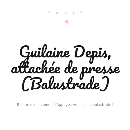
Guilaine Depis,
attachée de presse
(Balustrade)
Rampe de lancement ! Appuyez-vous sur la balustrade !