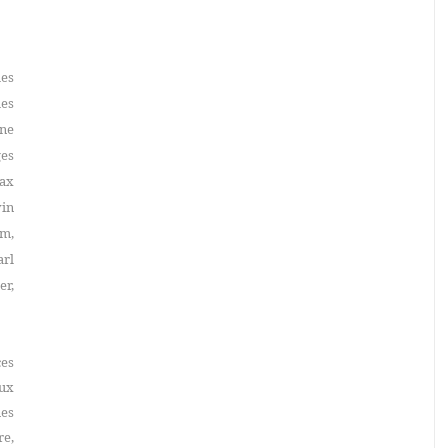
les
les
gne
es
ax
vin
m,
arl
er,
es
ux
ues
e,