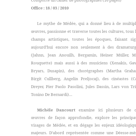
Comporte un cahier de photographies (16 pages)
Office : 18 / 03 / 2010
Le mythe de Médée, qui a donné lieu à de multip
œuvres, passionne et traverse toutes les cultures, tous 
champs artistiques, toutes les époques, faisant si
aujourd’hui encore non seulement à des dramaturg
(Jahnn, Jean Anouilh, Bergamin, Heiner Müller, M
Rouquette) mais aussi à des musiciens (Xenakis, Ga
Bryars, Dusapin), des chorégraphes (Martha Graha
Birgit Cullberg, Angelin Preljocaj), des cinéastes (C
Dreyer, Pier Paolo Pasolini, Jules Dassin, Lars von Tri
Tonino De Bernardi)…
Michèle Dancourt
examine ici plusieurs de c
œuvres de façon approfondie, explore les principa
visages de Médée, et en dégage les enjeux idéologiq
majeurs. D’abord représentée comme une Déesse-mèr