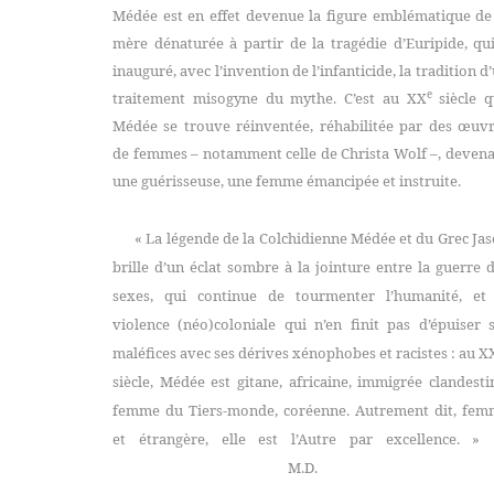
Médée est en effet devenue la figure emblématique de
mère dénaturée à partir de la tragédie d’Euripide, qu
inauguré, avec l’invention de l’infanticide, la tradition d
e
traitement misogyne du mythe. C’est au XX
siècle q
Médée se trouve réinventée, réhabilitée par des œuv
de femmes – notamment celle de Christa Wolf –, deven
une guérisseuse, une femme émancipée et instruite.
« La légende de la Colchidienne Médée et du Grec Ja
brille d’un éclat sombre à la jointure entre la guerre 
sexes, qui continue de tourmenter l’humanité, et 
violence (néo)coloniale qui n’en finit pas d’épuiser 
maléfices avec ses dérives xénophobes et racistes : au X
siècle, Médée est gitane, africaine, immigrée clandesti
femme du Tiers-monde, coréenne. Autrement dit, fe
et étrangère, elle est l’Autre par excellence.
»
M.D.