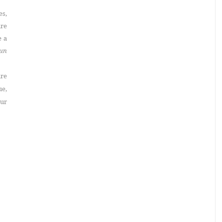
es,
re
e a
’un
ure
ue,
sur