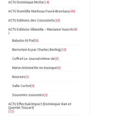
ACTU Dominique Motte
(14)
ACTU Domitille Marbeau Funck-Brentano
(40)
ACTU Editions des Coussinets
(20)
ACTU Editions Villanelle – Marianne Vourch
(46
)
Balasko lit Piaf
(6)
Bernstein lu par Charles Berling
(10)
Coffret Le Journal intime de
(8)
Marie-Antoinette en musique
(8)
Noureev
(1)
Salle Cortot
(9)
Souvenirs souvenirs
(2)
ACTU Effectual Impact (Dominique Vian et
Quentin Tousart)
(11)