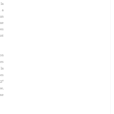
 la
i a
’un
ue
res
ant
son
des
la
ses
e
XI
ne,
mme