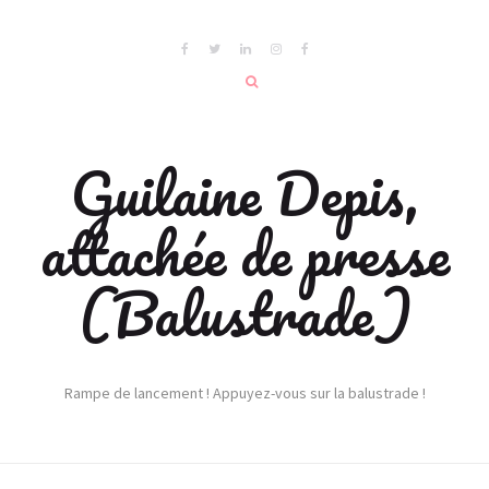
Guilaine Depis,
attachée de presse
(Balustrade)
Rampe de lancement ! Appuyez-vous sur la balustrade !