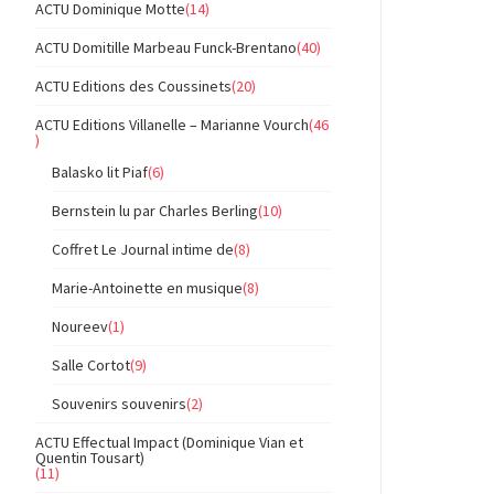
ACTU Dominique Motte
(14)
ACTU Domitille Marbeau Funck-Brentano
(40)
ACTU Editions des Coussinets
(20)
ACTU Editions Villanelle – Marianne Vourch
(46
)
Balasko lit Piaf
(6)
Bernstein lu par Charles Berling
(10)
Coffret Le Journal intime de
(8)
Marie-Antoinette en musique
(8)
Noureev
(1)
Salle Cortot
(9)
Souvenirs souvenirs
(2)
ACTU Effectual Impact (Dominique Vian et
Quentin Tousart)
(11)