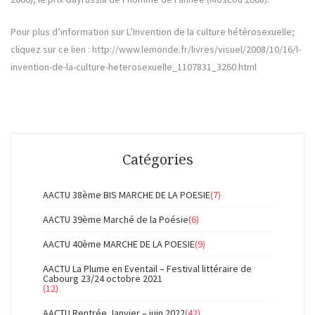
Pour plus d’information sur L’Invention de la culture hétérosexuelle;
cliquez sur ce lien : http://www.lemonde.fr/livres/visuel/2008/10/16/l-
invention-de-la-culture-heterosexuelle_1107831_3260.html
Catégories
AACTU 38ème BIS MARCHE DE LA POESIE
(7)
AACTU 39ème Marché de la Poésie
(6)
AACTU 40ème MARCHE DE LA POESIE
(9)
AACTU La Plume en Eventail – Festival littéraire de
Cabourg 23/24 octobre 2021
(12)
AACTU Rentrée Janvier – juin 2022
(42)