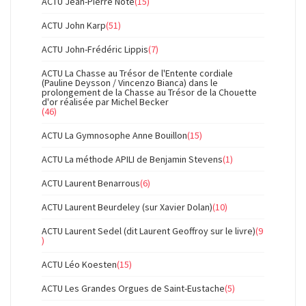
ACTU Jean-Pierre Noté
(15)
ACTU John Karp
(51)
ACTU John-Frédéric Lippis
(7)
ACTU La Chasse au Trésor de l'Entente cordiale
(Pauline Deysson / Vincenzo Bianca) dans le
prolongement de la Chasse au Trésor de la Chouette
d'or réalisée par Michel Becker
(46)
ACTU La Gymnosophe Anne Bouillon
(15)
ACTU La méthode APILI de Benjamin Stevens
(1)
ACTU Laurent Benarrous
(6)
ACTU Laurent Beurdeley (sur Xavier Dolan)
(10)
ACTU Laurent Sedel (dit Laurent Geoffroy sur le livre)
(9
)
ACTU Léo Koesten
(15)
ACTU Les Grandes Orgues de Saint-Eustache
(5)