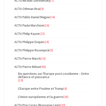
ACTU Nicolas Gorodetzky
(7)
ACTU Othman Ihraï
(9)
ACTU Pablo Daniel Magee
(34)
ACTU Paula Marchioni
(16)
ACTU Philip Kayne
(23)
ACTU Philippe Enquin
(24)
ACTU Philippe Rosenpick
(9)
ACTU Pierre March
(10)
ACTU Pierre Ménat
(90)
Dix questions sur l'Europe post-covidienne – Entre
défiance et puissance
(19)
L'Europe entre Poutine et Trump
(4)
L'Union européenne et la guerre
(38)
ACTU Prix Cazes (Brasserie Lipp)
(30)