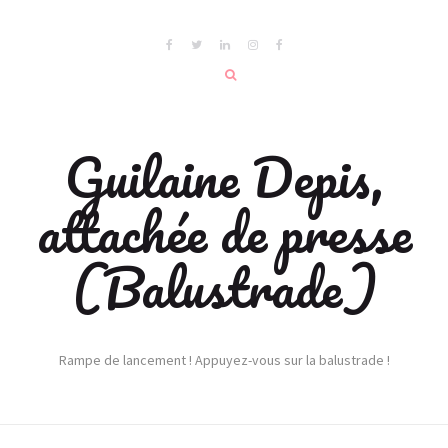
Guilaine Depis,
attachée de presse
(Balustrade)
Rampe de lancement ! Appuyez-vous sur la balustrade !