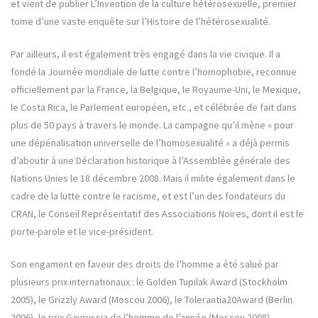
et vient de publier L’Invention de la culture hétérosexuelle, premier
tome d’une vaste enquête sur l’Histoire de l’hétérosexualité.
Par ailleurs, il est également très engagé dans la vie civique. Il a
fondé la Journée mondiale de lutte contre l’homophobie, reconnue
officiellement par la France, la Belgique, le Royaume-Uni, le Mexique,
le Costa Rica, le Parlement européen, etc., et célébrée de fait dans
plus de 50 pays à travers le monde. La campagne qu’il mène « pour
une dépénalisation universelle de l’homosexualité » a déjà permis
d’aboutir à une Déclaration historique à l’Assemblée générale des
Nations Unies le 18 décembre 2008. Mais il milite également dans le
cadre de la lutte contre le racisme, et est l’un des fondateurs du
CRAN, le Conseil Représentatif des Associations Noires, dont il est le
porte-parole et le vice-président.
Son engament en faveur des droits de l’homme a été salué par
plusieurs prix internationaux : le Golden Tupilak Award (Stockholm
2005), le Grizzly Award (Moscou 2006), le Tolerantia20Award (Berlin
2006), le prix Gayrussia de l’homme de l’année (Moscou 2008).