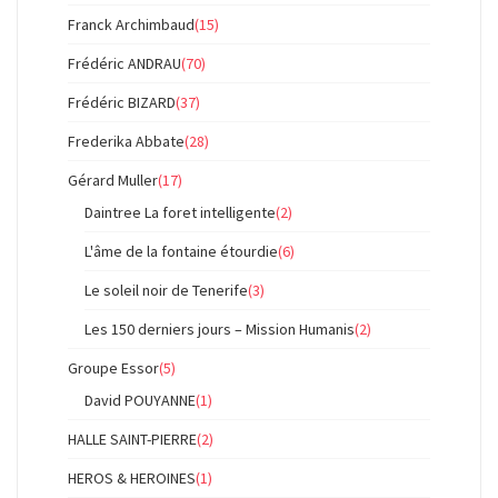
Franck Archimbaud
(15)
Frédéric ANDRAU
(70)
Frédéric BIZARD
(37)
Frederika Abbate
(28)
Gérard Muller
(17)
Daintree La foret intelligente
(2)
L'âme de la fontaine étourdie
(6)
Le soleil noir de Tenerife
(3)
Les 150 derniers jours – Mission Humanis
(2)
Groupe Essor
(5)
David POUYANNE
(1)
HALLE SAINT-PIERRE
(2)
HEROS & HEROINES
(1)