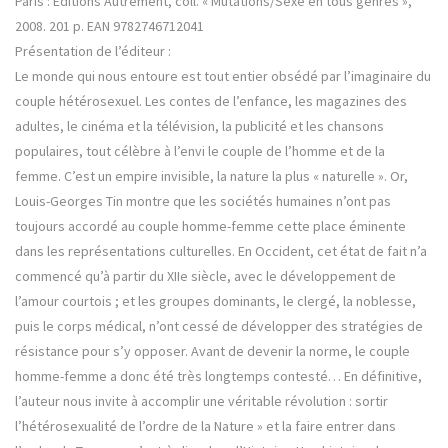
Paris : Editions Autrement, coll. « Mutations/Sexe en tous genres »,
2008. 201 p. EAN 9782746712041
Présentation de l’éditeur :
Le monde qui nous entoure est tout entier obsédé par l’imaginaire du
couple hétérosexuel. Les contes de l’enfance, les magazines des
adultes, le cinéma et la télévision, la publicité et les chansons
populaires, tout célèbre à l’envi le couple de l’homme et de la
femme. C’est un empire invisible, la nature la plus « naturelle ». Or,
Louis-Georges Tin montre que les sociétés humaines n’ont pas
toujours accordé au couple homme-femme cette place éminente
dans les représentations culturelles. En Occident, cet état de fait n’a
commencé qu’à partir du XIIe siècle, avec le développement de
l’amour courtois ; et les groupes dominants, le clergé, la noblesse,
puis le corps médical, n’ont cessé de développer des stratégies de
résistance pour s’y opposer. Avant de devenir la norme, le couple
homme-femme a donc été très longtemps contesté… En définitive,
l’auteur nous invite à accomplir une véritable révolution : sortir
l’hétérosexualité de l’ordre de la Nature » et la faire entrer dans