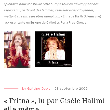
splendide pour construire cette Europe tout en développant des
aspects qui, partiront des femmes, c’est-à-dire des citoyennes,
mettant au centre les êtres humains… »
Elfriede Harth (Allemagne)
représentante en Europe de Catholics For a Free Choice.
by
Guilaine Depis
-
28 septembre 2006
« Fritna », lu par Gisèle Halimi
elle-même