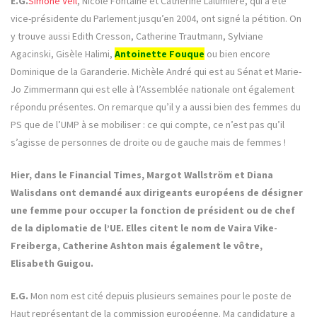
E.G.
Simone Veil
, Nicole Fontaine et Catherine Lalumière, qui a été
vice-présidente du Parlement jusqu’en 2004, ont signé la pétition. On
y trouve aussi Edith Cresson, Catherine Trautmann, Sylviane
Agacinski, Gisèle Halimi,
Antoinette Fouque
ou bien encore
Dominique de la Garanderie. Michèle André qui est au Sénat et Marie-
Jo Zimmermann qui est elle à l’Assemblée nationale ont également
répondu présentes. On remarque qu’il y a aussi bien des femmes du
PS que de l’UMP à se mobiliser : ce qui compte, ce n’est pas qu’il
s’agisse de personnes de droite ou de gauche mais de femmes !
Hier, dans le Financial Times, Margot Wallström et Diana
Walisdans ont demandé aux dirigeants européens de désigner
une femme pour occuper la fonction de président ou de chef
de la diplomatie de l’UE. Elles citent le nom de Vaira Vike-
Freiberga, Catherine Ashton mais également le vôtre,
Elisabeth Guigou.
E.G.
Mon nom est cité depuis plusieurs semaines pour le poste de
Haut représentant de la commission européenne. Ma candidature a