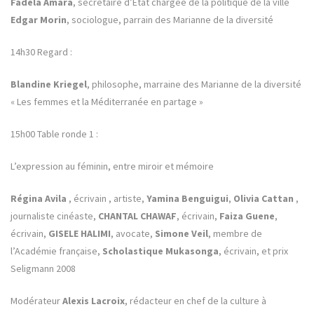
Fadéla Amara
, secrétaire d’Etat chargée de la politique de la ville
Edgar Morin
, sociologue, parrain des Marianne de la diversité
14h30 Regard :
Blandine Kriegel
, philosophe, marraine des Marianne de la diversité
« Les femmes et la Méditerranée en partage »
15h00 Table ronde 1 :
L’expression au féminin, entre miroir et mémoire
Régina Avila
, écrivain , artiste,
Yamina Benguigui
,
Olivia Cattan
,
journaliste cinéaste,
CHANTAL CHAWAF
, écrivain,
Faiza Guene
,
écrivain,
GISELE HALIMI
, avocate,
Simone Veil
, membre de
l’Académie française,
Scholastique Mukasonga
, écrivain, et prix
Seligmann 2008
Modérateur
Alexis Lacroix
, rédacteur en chef de la culture à