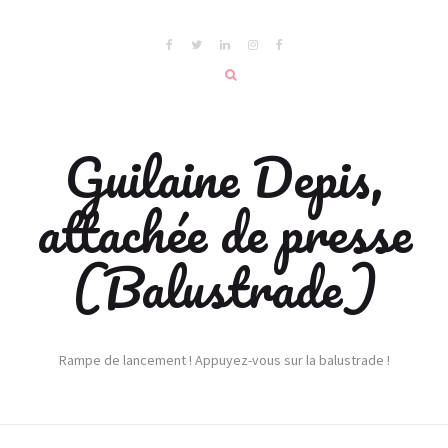
Guilaine Depis,
attachée de presse
(Balustrade)
Rampe de lancement ! Appuyez-vous sur la balustrade !