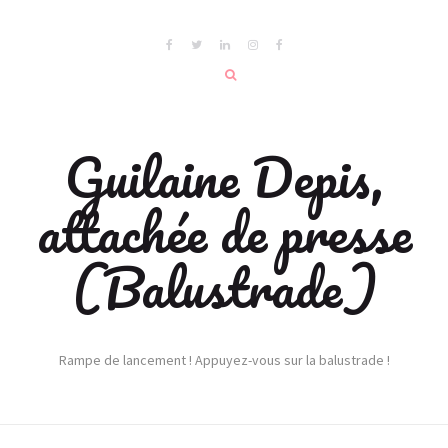
Guilaine Depis,
attachée de presse
(Balustrade)
Rampe de lancement ! Appuyez-vous sur la balustrade !