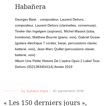
Habañera
Georges Bizet. : compositeur, Laurent Dehors. :
compositeur, Laurent Dehors (clarinettes, cornemuse),
Tineke Van Ingelgem (soprano), Michel Massot (tuba,
trombone), Matthew Bourne (piano, voix), Gabriel Gosse
(guitare électrique 7 cordes, banjo, percussions clavier,
batterie, voix), Jean-Marc Quillet (percussions clavier,
batterie, voix)
Album
Une Petite Histoire De L’opéra Opus 2
Label
Tous
Dehors (3521383454114)
Année
2019
by
Guilaine Depis
-
30 septembre 2019
« Les 150 derniers jours »,