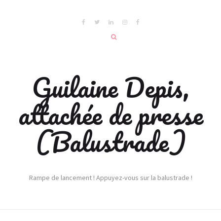
Guilaine Depis,
attachée de presse
(Balustrade)
Rampe de lancement ! Appuyez-vous sur la balustrade !