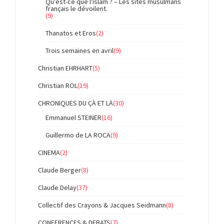
Qu'est-ce que l'islam ? – Les sites musulmans
français le dévoilent.
(9)
Thanatos et Eros
(2)
Trois semaines en avril
(9)
Christian EHRHART
(5)
Christian ROL
(19)
CHRONIQUES DU ÇÀ ET LÀ
(30)
Emmanuel STEINER
(16)
Guillermo de LA ROCA
(9)
CINEMA
(2)
Claude Berger
(8)
Claude Delay
(37)
Collectif des Crayons & Jacques Seidmann
(8)
CONFERENCES & DEBATS
(7)