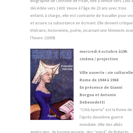
Biographie de Christine de Pizan, née à Venise vers 1365 
décédée vers 1430. Veuve à l’âge de 23 ans avec trois
enfants à charge, elle est contrainte de travailler pour viv
et assure sa subsistance en écrivant. Elle devient critique
littéraire, historienne, poète, incarnant une féministe ava
l’heure. (2009)
mercredi 6 octobre à
19h
cinéma / projection
Ville ouverte : vie culturelle
Rome de 1944 à 1968
En présence de Gianni
Borgna et Antonio
Debenedetti
“Città Aperta” est la Rome de
l’après deuxième guerre
mondiale. Ville des alliés
américains, du boogie-woogie, des “paisà” de Roberto