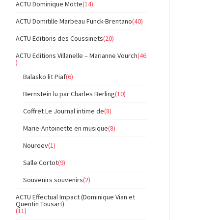
ACTU Dominique Motte
(14)
ACTU Domitille Marbeau Funck-Brentano
(40)
ACTU Editions des Coussinets
(20)
ACTU Editions Villanelle – Marianne Vourch
(46
)
Balasko lit Piaf
(6)
Bernstein lu par Charles Berling
(10)
Coffret Le Journal intime de
(8)
Marie-Antoinette en musique
(8)
Noureev
(1)
Salle Cortot
(9)
Souvenirs souvenirs
(2)
ACTU Effectual Impact (Dominique Vian et
Quentin Tousart)
(11)