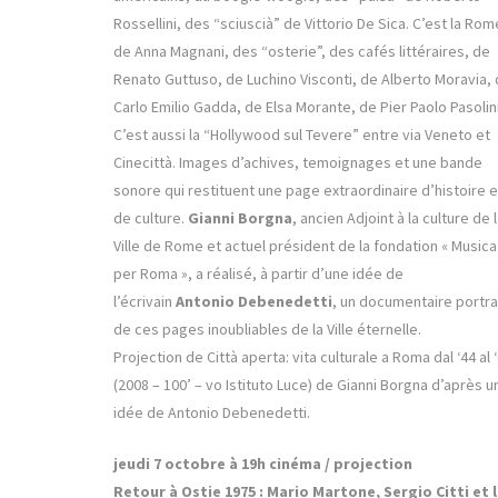
Rossellini, des “sciuscià” de Vittorio De Sica. C’est la Rom
de Anna Magnani, des “osterie”, des cafés littéraires, de
Renato Guttuso, de Luchino Visconti, de Alberto Moravia,
Carlo Emilio Gadda, de Elsa Morante, de Pier Paolo Pasolini
C’est aussi la “Hollywood sul Tevere” entre via Veneto et
Cinecittà. Images d’achives, temoignages et une bande
sonore qui restituent une page extraordinaire d’histoire e
de culture.
Gianni Borgna
, ancien Adjoint à la culture de 
Ville de Rome et actuel président de la fondation « Musica
per Roma », a réalisé, à partir d’une idée de
l’écrivain
Antonio Debenedetti
, un documentaire portra
de ces pages inoubliables de la Ville éternelle.
Projection de Città aperta: vita culturale a Roma dal ‘44 al 
(2008 – 100’ – vo Istituto Luce) de Gianni Borgna d’après u
idée de Antonio Debenedetti.
jeudi 7 octobre à 19h cinéma / projection
Retour à Ostie 1975 : Mario Martone, Sergio Citti et 