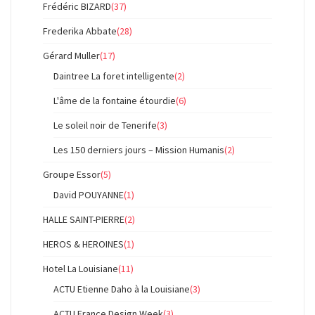
Frédéric BIZARD
(37)
Frederika Abbate
(28)
Gérard Muller
(17)
Daintree La foret intelligente
(2)
L'âme de la fontaine étourdie
(6)
Le soleil noir de Tenerife
(3)
Les 150 derniers jours – Mission Humanis
(2)
Groupe Essor
(5)
David POUYANNE
(1)
HALLE SAINT-PIERRE
(2)
HEROS & HEROINES
(1)
Hotel La Louisiane
(11)
ACTU Etienne Daho à la Louisiane
(3)
ACTU France Design Week
(3)