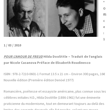
*
O
ffi
c
e
:
1
1 / 03 / 2010
POUR L’AMOUR DE FREUD
Hilda Doolittle – Traduit de l’anglais
par Nicole Casanova Préface de Elisabeth Roudinesco
ISBN : 978-2-7210-0601-1 Format 13.5 x 21 cm – Environ 300 pages, 16€
Nouvelle édition (Première édition Denöel 1977)
Romancière, poétesse et essayiste américaine, plus connue sous les
célèbres initiales H.D., Hilda Doolittle (1886-1961) fut une éminente
praticienne du modernisme, tout en demeurant toujours au-delà des
limites des courants desquels elle fut proche, créant une œuvre