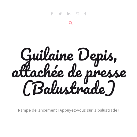
Guilaine Depis,
attachée de presse
(Balustrade)
Rampe de lancement ! Appuyez-vous sur la balustrade !