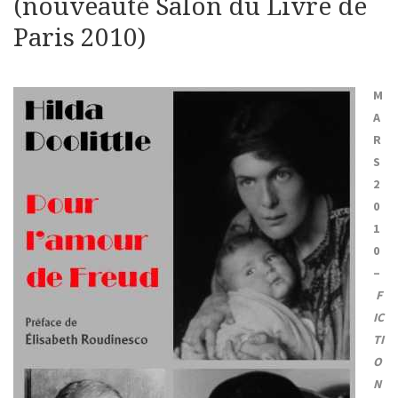
(nouveauté Salon du Livre de
Paris 2010)
M
A
R
S
2
0
1
0
–
F
IC
TI
O
N