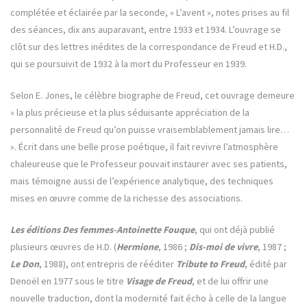
complétée et éclairée par la seconde, « L’avent », notes prises au fil
des séances, dix ans auparavant, entre 1933 et 1934. L’ouvrage se
clôt sur des lettres inédites de la correspondance de Freud et H.D.,
qui se poursuivit de 1932 à la mort du Professeur en 1939.
Selon E. Jones, le célèbre biographe de Freud, cet ouvrage demeure
« la plus précieuse et la plus séduisante appréciation de la
personnalité de Freud qu’on puisse vraisemblablement jamais lire…
». Écrit dans une belle prose poétique, il fait revivre l’atmosphère
chaleureuse que le Professeur pouvait instaurer avec ses patients,
mais témoigne aussi de l’expérience analytique, des techniques
mises en œuvre comme de la richesse des associations.
Les éditions Des femmes-Antoinette Fouque
, qui ont déjà publié
plusieurs œuvres de H.D. (
Hermione
, 1986 ;
Dis-moi de vivre
, 1987 ;
Le Don
, 1988), ont entrepris de rééditer
Tribute to Freud
, édité par
Denoël en 1977 sous le titre
Visage de Freud
, et de lui offrir une
nouvelle traduction, dont la modernité fait écho à celle de la langue