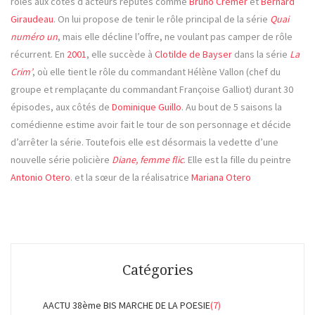
rôles aux côtés d’acteurs réputés comme
Bruno Cremer
et
Bernard
Giraudeau
. On lui propose de tenir le rôle principal de la série
Quai
numéro un
, mais elle décline l’offre, ne voulant pas camper de rôle
récurrent. En
2001
, elle succède à
Clotilde de Bayser
dans la série
La
Crim’
, où elle tient le rôle du commandant Hélène Vallon (chef du
groupe et remplaçante du commandant Françoise Galliot) durant 30
épisodes, aux côtés de
Dominique Guillo
. Au bout de 5 saisons la
comédienne estime avoir fait le tour de son personnage et décide
d’arrêter la série. Toutefois elle est désormais la vedette d’une
nouvelle série policière
Diane, femme flic
. Elle est la fille du peintre
Antonio Otero
. et la sœur de la réalisatrice
Mariana Otero
Catégories
AACTU 38ème BIS MARCHE DE LA POESIE
(7)