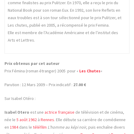
comme finalistes au prix Pulitzer. En 1970, elle a reçu le prix du
National Book pour son roman Eux. En 1992, son livre Reflets en
eaux troubles est à son tour sélectionné pour le prix Pulitzer, et
Les chutes, publié en 2005, a récompensé le prix Femina.
Elle est membre de l’Académie Américaine et de l’institut des
Arts et Lettres.
Prix obtenus par cet auteur
Prix Fémina (roman étranger) 2005 pour «
Les Chutes
«
Parution : 12 Mars 2009 – Prix indicatif :
27.00 €
Sur Isabel Otéro :
Isabel Otero
est une
actrice
française
de télévision et de cinéma,
née le
5 août
1962
à
Rennes
. Elle débute sa carrière de comédienne
en
1984
dans le
téléfilm
L’homme au képi noir
, puis enchaîne divers