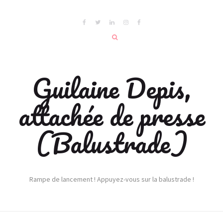
Guilaine Depis,
attachée de presse
(Balustrade)
Rampe de lancement ! Appuyez-vous sur la balustrade !