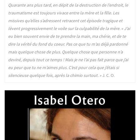
Quarante ans plus tard, en dépit de la destruction de l’endroit, le
traumatisme est toujours vivace entre la mère et la fille. Les
missives qu’elles s’adressent retracent cet épisode tragique et
lèvent progressivement le voile sur la culpabilité de la mère. « J’ai
eu bien souvent envie de te prendre la main, ma chérie, et de te
dire la vérité du fond du coeur. Pas ce que tu m’as déjà pardonné
mais quelque chose de plus. Quelque chose que personne n’a
deviné, depuis tout ce temps ! Mais je ne l’ai pas fait parce que j’ai
eu peur que tu ne m’aimes plus. C’est pour cela que j’étais si
silencieuse quelque fois, après la chimio surtout. »
J. C. O.