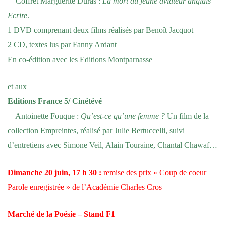
– Coffret Marguerite Duras :
La mort du jeune aviateur anglais
–
Ecrire
.
1 DVD comprenant deux films réalisés par Benoît Jacquot
2 CD, textes lus par Fanny Ardant
En co-édition avec les Editions Montparnasse
et aux
Editions France 5/ Cinétévé
– Antoinette Fouque :
Qu’est-ce qu’une femme ?
Un film de la
collection Empreintes, réalisé par Julie Bertuccelli, suivi
d’entretiens avec Simone Veil, Alain Touraine, Chantal Chawaf…
Dimanche 20 juin, 17 h 30 :
remise des prix « Coup de coeur
Parole enregistrée » de l’Académie Charles Cros
Marché de la Poésie – Stand F1