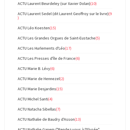
ACTU Laurent Beurdeley (sur Xavier Dolan)
(10)
ACTU Laurent Sedel (dit Laurent Geoffroy sur le livre)
(9
)
ACTU Léo Koesten
(15)
ACTU Les Grandes Orgues de Saint-Eustache
(5)
ACTU Les Hurlements d'Léo
(17)
ACTU Les Presses d'île de France
(6)
ACTU Marie B. Lévy
(6)
ACTU Marie de Hennezel
(2)
ACTU Marie Desjardins
(15)
ACTU Michel Santi
(4)
ACTU Natacha Sibellas
(7)
ACTU Nathalie de Baudry d'Asson
(13)
ACTU Nathalie Ganem ("Rendez-vous à l'Elysée"