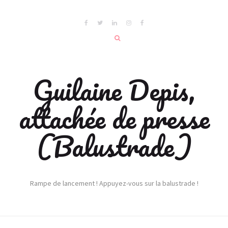
Guilaine Depis,
attachée de presse
(Balustrade)
Rampe de lancement ! Appuyez-vous sur la balustrade !