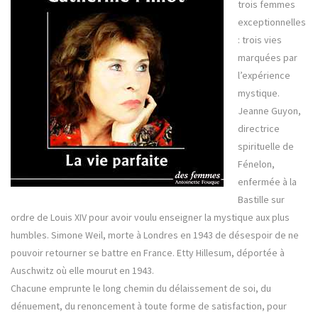
trois femmes
exceptionnelles
: trois vies
marquées par
l’expérience
mystique.
Jeanne Guyon,
directrice
spirituelle de
Fénelon,
enfermée à la
Bastille sur
ordre de Louis XIV pour avoir voulu enseigner la mystique aux plus
humbles. Simone Weil, morte à Londres en 1943 de désespoir de ne
pouvoir retourner se battre en France. Etty Hillesum, déportée à
Auschwitz où elle mourut en 1943.
Chacune emprunte le long chemin du délaissement de soi, du
dénuement, du renoncement à toute forme de satisfaction, pour