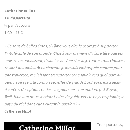
Catherine Millot
La vie parfaite
lu par
l’auteure
1 CD – 18 €
« Ce sont de belles âmes, si l’âme veut dire le courage à supporter
l’intolérable de son monde. C’est à leur manière d’y faire tête que les
amis se reconnaissent, disait Lacan. Ainsi les ai-je toutes trois choisies :
ce sont des amies. Avec chacune je me suis embarquée comme pour
une traversée, me laissant transporter sans savoir vers quel port ou
quel naufrage. J’ai connu avec elles de grands bonheurs, mais aussi
d’amères déceptions et des chagrins sans consolation. (…) Guyon,
Weil, Hillesum nous serviront-elles de guide vers le pays respirable, le
pays du réel dont elles eurent la passion ? »
Catherine Millot
Trois portraits,