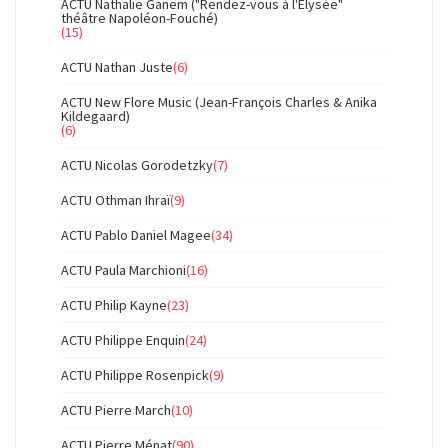
ACTU Nathalie Ganem ("Rendez-vous à l'Elysée"
théâtre Napoléon-Fouché)
(15)
ACTU Nathan Juste
(6)
ACTU New Flore Music (Jean-François Charles & Anika
Kildegaard)
(6)
ACTU Nicolas Gorodetzky
(7)
ACTU Othman Ihraï
(9)
ACTU Pablo Daniel Magee
(34)
ACTU Paula Marchioni
(16)
ACTU Philip Kayne
(23)
ACTU Philippe Enquin
(24)
ACTU Philippe Rosenpick
(9)
ACTU Pierre March
(10)
ACTU Pierre Ménat
(90)