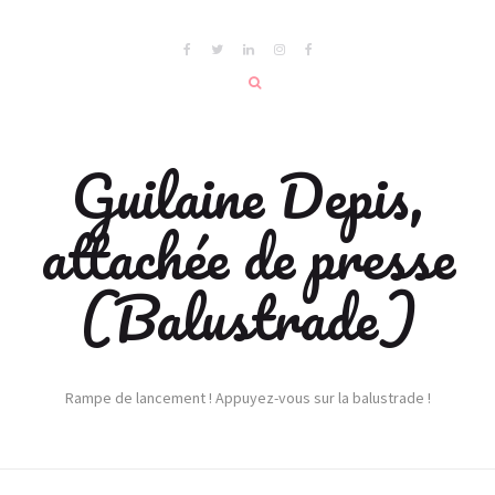
Guilaine Depis,
attachée de presse
(Balustrade)
Rampe de lancement ! Appuyez-vous sur la balustrade !