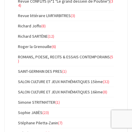
Revue CONFLITS (n°1 "Le grand dessein de Poutine")
(3
4)
Revue littéraire LIVR'ARBITRES
(3)
Richard Joffo
(8)
Richard SARTÈNE
(12)
Roger la Grenouille
(6)
ROMANS, POESIE, RECITS & ESSAIS CONTEMPORAINS
(5
)
SAINT-GERMAIN DES PRES
(1)
SALON CULTURE ET JEUX MATHÉMATIQUES 15ème
(32)
SALON CULTURE ET JEUX MATHÉMATIQUES 16ème
(8)
Simone STRITMATTER
(1)
Sophie JABÈS
(23)
Stéphane Piletta-Zanin
(7)