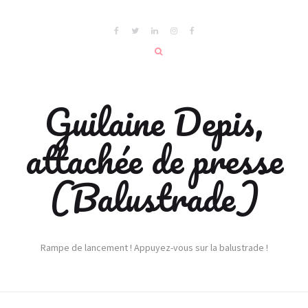
Guilaine Depis,
attachée de presse
(Balustrade)
Rampe de lancement ! Appuyez-vous sur la balustrade !