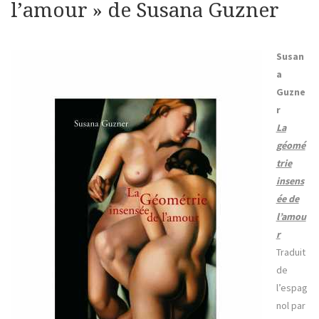
l’amour » de Susana Guzner
Susan
a
Guzne
r
La
géomé
trie
insens
ée de
l’amou
r
Traduit
de
l’espag
nol par