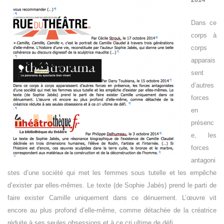
Dans ce
corps à
corps
apparais
sent
d’autres
forces
en
présenc
e, les
forces
antagoni
stes d’une société qui met les femmes sous tutelle et les empêche
d’exister par elles-mêmes. Le texte (de Sophie Jabès) prend le parti de
faire exister Camille uniquement dans ce dénuement. L’œuvre vit
encore au plus profond d’elle-même, comme détachée de la créatrice
réduite à ses seules obsessions et à ce cri ultime de défi.