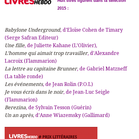
Huit titres figurent dans la sélection
2015 :
Babylone Underground
, d’Eloïse Cohen de Timary
(Serge Safran Editeur)
Une fille
, de Juliette Kahane (L’Olivier),
L’homme qui aimait trop travailler
, d’Alexandre
Lacroix (Flammarion)
La lettre au capitaine Brunner
, de Gabriel Matzneff
(La table ronde)
Les événements
, de Jean Rolin (P.O.L)
Je vous écris dans le noir
, de Jean-Luc Seigle
(Flammarion)
Berezina
, de Sylvain Tesson (Guérin)
Un an après
, d’Anne Wiazemsky (Gallimard)