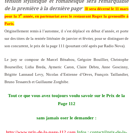
tension stylistique et romanesque sera remarquable
de la première à la dernière page
”.
Il sera décerné le 11 mars
e
pour la 3
année, en partenariat avec le restaurant Roger la grenouille à
Paris.
Originellement remis à l’automne, il s’est déplacé en début d’année, et porte
sur des titres de la rentrée littéraire de janvier et février, pour se distinguer de
son concurrent, le prix de la page 111 (pourtant créé après par Radio Nova).
Le jury se compose de Marcel Bénabou, Grégoire Bouillier, Christophe
Bourseiller, Lidia Breda, Aymeric Caron, Claire Debru, Anne Goscinny,
Brigitte Lannaud Levy, Nicolas d’Estienne d’Orves, François Taillandier,
Bruno Tessarech et Guillaume Zorgbibe.
Tout ce que vous avez toujours voulu savoir sur le
Prix de la
Page 112
sans jamais oser le demander :
http://www.prix-de-la-page-112.com
Infos : contact@prix-de-la-