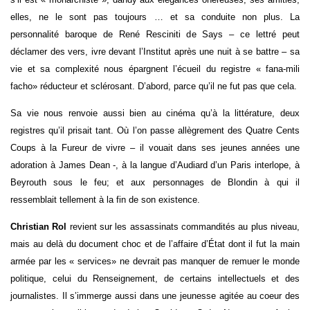
elles, ne le sont pas toujours … et sa conduite non plus. La
personnalité baroque de René Resciniti de Says – ce lettré peut
déclamer des vers, ivre devant l’Institut après une nuit à se battre – sa
vie et sa complexité nous épargnent l’écueil du registre « fana-mili
facho» réducteur et sclérosant. D’abord, parce qu’il ne fut pas que cela.
Sa vie nous renvoie aussi bien au cinéma qu’à la littérature, deux
registres qu’il prisait tant. Où l’on passe allègrement des Quatre Cents
Coups à la Fureur de vivre – il vouait dans ses jeunes années une
adoration à James Dean -, à la langue d’Audiard d’un Paris interlope, à
Beyrouth sous le feu; et aux personnages de Blondin à qui il
ressemblait tellement à la fin de son existence.
Christian Rol
revient sur les assassinats commandités au plus niveau,
mais au delà du document choc et de l’affaire d’État dont il fut la main
armée par les « services» ne devrait pas manquer de remuer le monde
politique, celui du Renseignement, de certains intellectuels et des
journalistes. Il s’immerge aussi dans une jeunesse agitée au coeur des