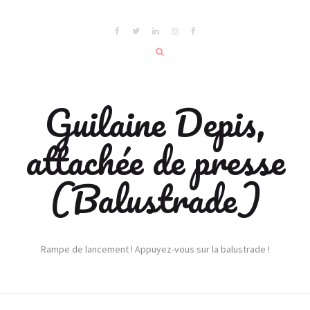
Guilaine Depis,
attachée de presse
(Balustrade)
Rampe de lancement ! Appuyez-vous sur la balustrade !