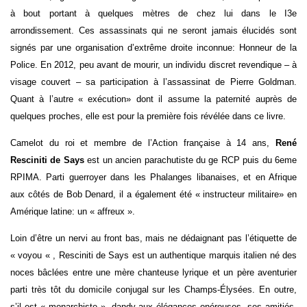
à bout portant à quelques mètres de chez lui dans le I3e
arrondissement. Ces assassinats qui ne seront jamais élucidés sont
signés par une organisation d’extrême droite inconnue: Honneur de la
Police. En 2012, peu avant de mourir, un individu discret revendique – à
visage couvert – sa participation à l’assassinat de Pierre Goldman.
Quant à l’autre « exécution» dont il assume la paternité auprès de
quelques proches, elle est pour la première fois révélée dans ce livre.
Camelot du roi et membre de l’Action française à 14 ans,
René
Resciniti de Says
est un ancien parachutiste du ge RCP puis du 6eme
RPIMA. Parti guerroyer dans les Phalanges libanaises, et en Afrique
aux côtés de Bob Denard, il a également été « instructeur militaire» en
Amérique latine: un « affreux ».
Loin d’être un nervi au front bas, mais ne dédaignant pas l’étiquette de
« voyou « , Resciniti de Says est un authentique marquis italien né des
noces bâclées entre une mère chanteuse lyrique et un père aventurier
parti très tôt du domicile conjugal sur les Champs-Élysées. En outre,
s’il est « monarchiste », dandy aux élégances onéreuses, ses amitiés,