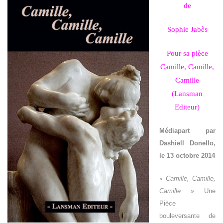
de
Sophie Jabès
Pour sa pièce
Camille, Camille,
Camille
(Lansman
Editeur)
Médiapart par
Dashiell Donello,
le 13 octobre 2014
« Camille, Camille,
Camille »
Une
Pièce
bouleversante de