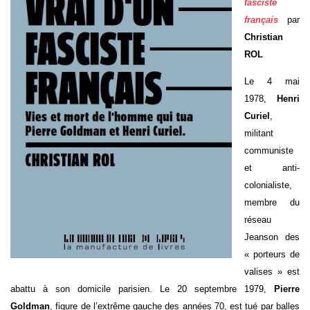
fasciste
français
par
Christian
ROL
Le 4 mai
1978,
Henri
Curiel
,
militant
communiste
et anti-
colonialiste,
membre du
réseau
Jeanson des
« porteurs de
valises » est
abattu à son domicile parisien. Le 20 septembre 1979,
Pierre
Goldman
, figure de l’extrême gauche des années 70, est tué par balles