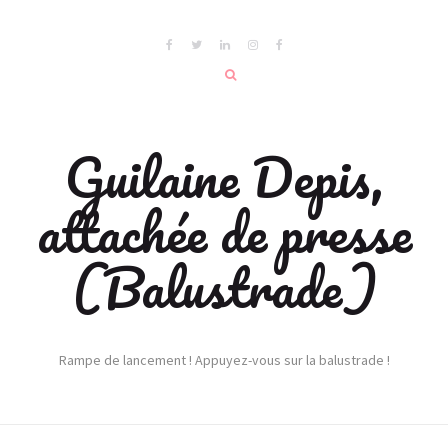
Guilaine Depis,
attachée de presse
(Balustrade)
Rampe de lancement ! Appuyez-vous sur la balustrade !