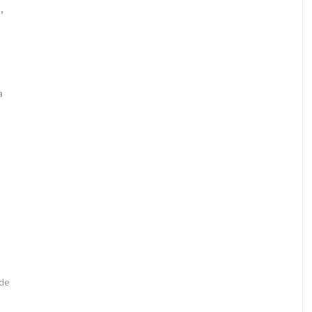
,
a
 de