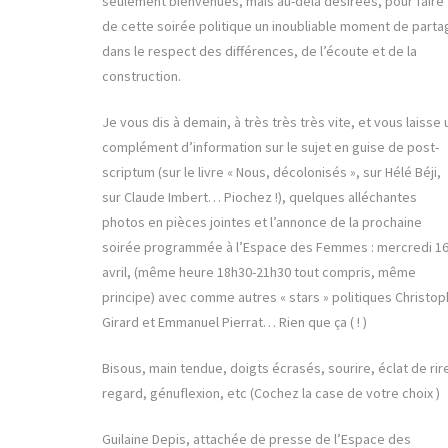
seulement bienvenues, mais au-delà désirées, pour faire
de cette soirée politique un inoubliable moment de parta
dans le respect des différences, de l’écoute et de la
construction.
Je vous dis à demain, à très très très vite, et vous laisse 
complément d’information sur le sujet en guise de post-
scriptum (sur le livre « Nous, décolonisés », sur Hélé Béji,
sur Claude Imbert… Piochez !), quelques alléchantes
photos en pièces jointes et l’annonce de la prochaine
soirée programmée à l’Espace des Femmes : mercredi 1
avril, (même heure 18h30-21h30 tout compris, même
principe) avec comme autres « stars » politiques Christo
Girard et Emmanuel Pierrat… Rien que ça ( ! )
Bisous, main tendue, doigts écrasés, sourire, éclat de rir
regard, génuflexion, etc (Cochez la case de votre choix )
Guilaine Depis, attachée de presse de l’Espace des