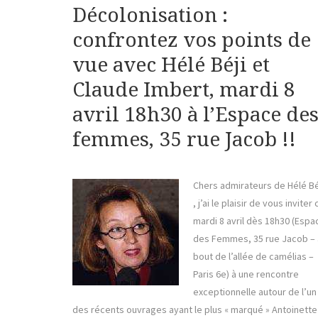
Décolonisation :
confrontez vos points de
vue avec Hélé Béji et
Claude Imbert, mardi 8
avril 18h30 à l’Espace de
femmes, 35 rue Jacob !!
Chers admirateurs de Hélé Bé
, j’ai le plaisir de vous inviter 
mardi 8 avril dès 18h30 (Espa
des Femmes, 35 rue Jacob – 
bout de l’allée de camélias –
Paris 6e) à une rencontre
exceptionnelle autour de l’un
des récents ouvrages ayant le plus « marqué » Antoinette