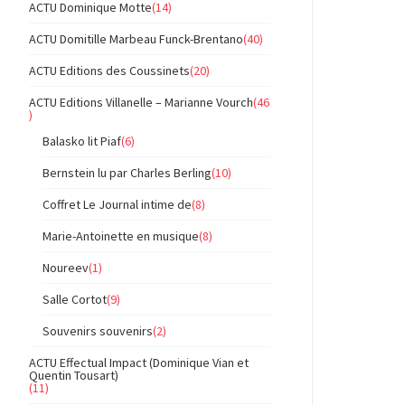
ACTU Dominique Motte
(14)
ACTU Domitille Marbeau Funck-Brentano
(40)
ACTU Editions des Coussinets
(20)
ACTU Editions Villanelle – Marianne Vourch
(46
)
Balasko lit Piaf
(6)
Bernstein lu par Charles Berling
(10)
Coffret Le Journal intime de
(8)
Marie-Antoinette en musique
(8)
Noureev
(1)
Salle Cortot
(9)
Souvenirs souvenirs
(2)
ACTU Effectual Impact (Dominique Vian et
Quentin Tousart)
(11)