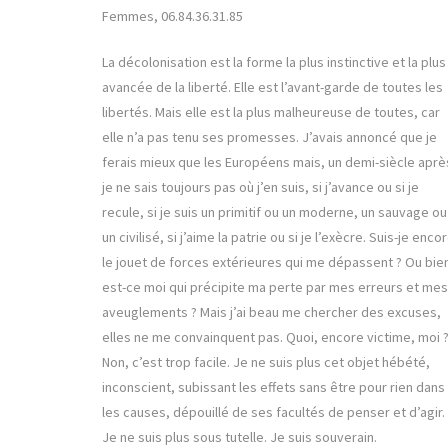
Femmes, 06.84.36.31.85
La décolonisation est la forme la plus instinctive et la plus
avancée de la liberté. Elle est l’avant-garde de toutes les
libertés. Mais elle est la plus malheureuse de toutes, car
elle n’a pas tenu ses promesses. J’avais annoncé que je
ferais mieux que les Européens mais, un demi-siècle aprè
je ne sais toujours pas où j’en suis, si j’avance ou si je
recule, si je suis un primitif ou un moderne, un sauvage ou
un civilisé, si j’aime la patrie ou si je l’exècre. Suis-je enco
le jouet de forces extérieures qui me dépassent ? Ou bie
est-ce moi qui précipite ma perte par mes erreurs et mes
aveuglements ? Mais j’ai beau me chercher des excuses,
elles ne me convainquent pas. Quoi, encore victime, moi 
Non, c’est trop facile. Je ne suis plus cet objet hébété,
inconscient, subissant les effets sans être pour rien dans
les causes, dépouillé de ses facultés de penser et d’agir.
Je ne suis plus sous tutelle. Je suis souverain.