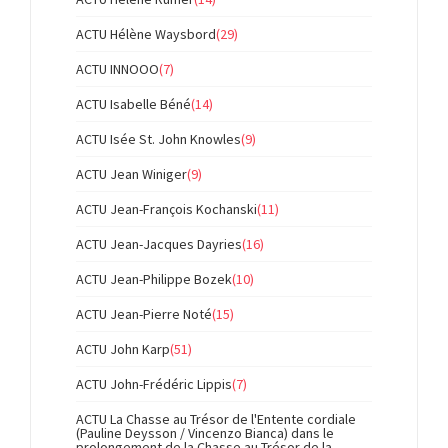
ACTU Hélène Waysbord
(29)
ACTU INNOOO
(7)
ACTU Isabelle Béné
(14)
ACTU Isée St. John Knowles
(9)
ACTU Jean Winiger
(9)
ACTU Jean-François Kochanski
(11)
ACTU Jean-Jacques Dayries
(16)
ACTU Jean-Philippe Bozek
(10)
ACTU Jean-Pierre Noté
(15)
ACTU John Karp
(51)
ACTU John-Frédéric Lippis
(7)
ACTU La Chasse au Trésor de l'Entente cordiale
(Pauline Deysson / Vincenzo Bianca) dans le
prolongement de la Chasse au Trésor de la