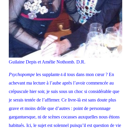
Guilaine Depis et Amélie Nothomb. D.R.
Psychopompe
les supplante-t-il tous dans mon cœur ? En
achevant ma lecture à l’aube après l’avoir commencée au
crépuscule hier soir, je suis sous un choc si considérable que
je serais tentée de l’affirmer. Ce livre-là est sans doute plus
grave et moins drôle que d’autres : point de personnage
gargantuesque, ni de scènes cocasses auxquelles nous étions
habitués. Ici, le sujet est solennel puisqu’il est question de vie