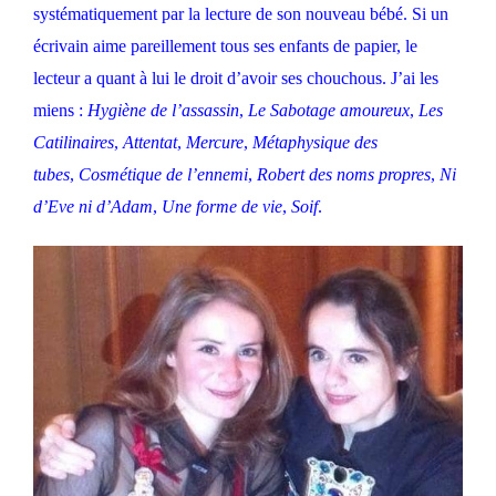
systématiquement par la lecture de son nouveau bébé. Si un
écrivain aime pareillement tous ses enfants de papier, le
lecteur a quant à lui le droit d’avoir ses chouchous. J’ai les
miens :
Hygiène de l’assassin
,
Le Sabotage amoureux
,
Les
Catilinaires
,
Attentat
,
Mercure
,
Métaphysique des
tubes
,
Cosmétique de l’ennemi
,
Robert des noms propres
,
Ni
d’Eve ni d’Adam
,
Une forme de vie
,
Soif
.