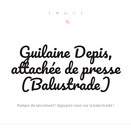
Guilaine Depis,
attachée de presse
(Balustrade)
Rampe de lancement ! Appuyez-vous sur la balustrade !