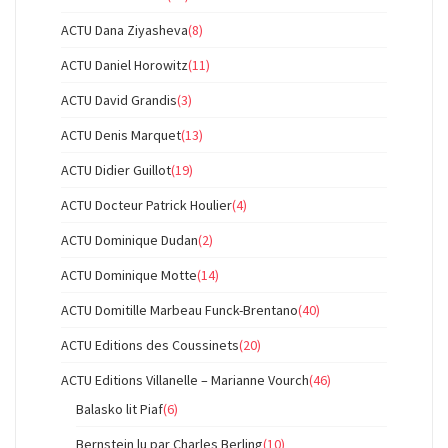
ACTU Dana Ziyasheva
(8)
ACTU Daniel Horowitz
(11)
ACTU David Grandis
(3)
ACTU Denis Marquet
(13)
ACTU Didier Guillot
(19)
ACTU Docteur Patrick Houlier
(4)
ACTU Dominique Dudan
(2)
ACTU Dominique Motte
(14)
ACTU Domitille Marbeau Funck-Brentano
(40)
ACTU Editions des Coussinets
(20)
ACTU Editions Villanelle – Marianne Vourch
(46)
Balasko lit Piaf
(6)
Bernstein lu par Charles Berling
(10)