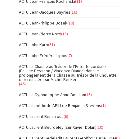
ACTU Jean-François Kochanski
(11)
ACTU Jean-Jacques Dayries
(16)
ACTU Jean-Philippe Bozek
(10)
ACTU Jean-Pierre Noté
(15)
ACTU John Karp
(51)
ACTU John-Frédéric Lippis
(7)
ACTU La Chasse au Trésor de l'Entente cordiale
(Pauline Deysson / Vincenzo Bianca) dans le
prolongement de la Chasse au Trésor de la Chouette
d'or réalisée par Michel Becker
(46)
ACTU La Gymnosophe Anne Bouillon
(15)
ACTU La méthode APILI de Benjamin Stevens
(1)
ACTU Laurent Benarrous
(6)
ACTU Laurent Beurdeley (sur Xavier Dolan)
(10)
ACTU Laurent Sedel (dit Laurent Geoffroy sur le livre)
(9