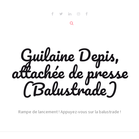
Guilaine Depis,
attachée de presse
(Balustrade)
Rampe de lancement ! Appuyez-vous sur la balustrade !