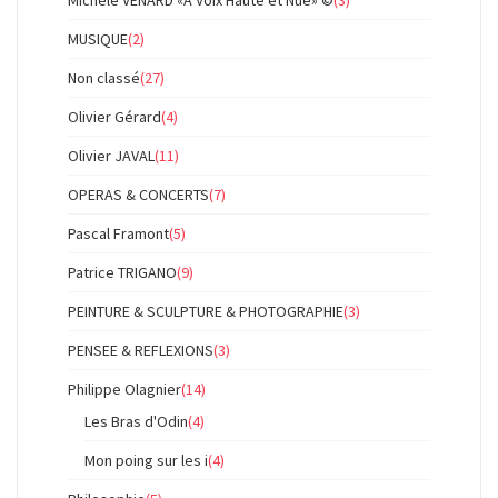
Michèle VENARD «À Voix Haute et Nue» ©
(3)
MUSIQUE
(2)
Non classé
(27)
Olivier Gérard
(4)
Olivier JAVAL
(11)
OPERAS & CONCERTS
(7)
Pascal Framont
(5)
Patrice TRIGANO
(9)
PEINTURE & SCULPTURE & PHOTOGRAPHIE
(3)
PENSEE & REFLEXIONS
(3)
Philippe Olagnier
(14)
Les Bras d'Odin
(4)
Mon poing sur les i
(4)