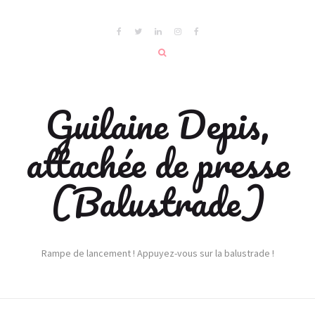
Guilaine Depis,
attachée de presse
(Balustrade)
Rampe de lancement ! Appuyez-vous sur la balustrade !