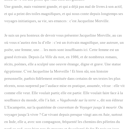
Une grande, mais vraiment grande, et qui a déjà pas mal de livres à son actif,
et qui a peint des toiles magnifiques, et qui nous conte depuis longtemps ses
voyages initiatiques, sa vie, ses errances : c’est Jacqueline Merville.
Je suis un peu honteux de devoir vous présenter Jacqueline Merville, au cas
où vous n’auriez rien lu d’elle : c’est un écrivain magnifique, une auteure, un
poète, une femme, une… les mots sont insuffisants ici. Cette femme est un
grand écrivain. Depuis
La Ville du non
, en 1986, et de nombreux romans,
récits, poèmes, elle a sculpté une oeuvre étrange, digne et grave. Une statue
égyptienne. C’est Jacqueline la Merveille ! Et bien sûr, son histoire
personnelle, parfois fidèlement restituée dans certains de ses textes les plus
récents, nous surprend par l’audace mise en pratique, assumée, vécue : elle vit
comme elle veut. Elle voulait partir, elle est partie. Elle voulait faire face à la
souffrance du monde, elle l’a fait.
« Vagabonde sur la terre »,
dit son éditeur
L’Escampette, sur la quatrième de couverture de
Voyager jusqu’à mourir
. Ou
voyager jusqu’à vivre ? Car vivant depuis presque vingt ans en Asie, surtout
en Inde, elle a, avec son compagnon, fréquenté les chemins des pèlerins du
nord au sud, avec bien peu de moyens et de volonté de fer. Et puis un jour…