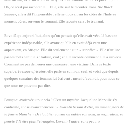
Oh, ce n’est pas racontable… Elle, elle sait le raconter. Dans
The Black
Sunday
, elle a dit l’impensable : elle se trouvait sur les côtes de l’Inde au
moment où est survenu le tsunami. Elle raconte cela : le tsunami.
Et voilà qu’aujourd’hui, alors qu’on pensait qu’elle avait vécu là-bas une
expérience indépassable, elle avoue qu’elle en avait déjà vécu une
auparavant, en Afrique. Elle dit seulement : « un
« supplice ».
Elle n’utilise
pas les mots habituels : torture, viol ; et elle raconte comment elle a survécu.
Comment ne pas demeurer une demeurée : une victime. Dans ce texte
superbe,
Presque africaine
, elle parle en son nom seul, et voici que depuis
quelques semaines des femmes lui écrivent : merci d’avoir dit pour nous ce
que nous ne pouvons pas dire.
Pourquoi avoir vécu tout cela ? C’est un mystère. Jacqueline Merville s’y
confronte, et ose avancer encore :
« Avais-tu besoin d’être, un instant, hors de
la femme blanche ? De l’oublier comme on oublie son nom, sa respiration, sa
pensée ? N’être plus l’étrangère. Devenir l’autre, sans peau. »