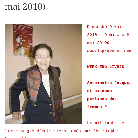
mai 2010)
Dimanche 9 Mai
2010 – Dimanche 9
mai 20100
www.laprovence.com
WEEK-END LIVRES
Antoinette Fouque,
et si nous
parlions des
femmes ?
La militante se
livre au gré d’entretiens menés par Christophe