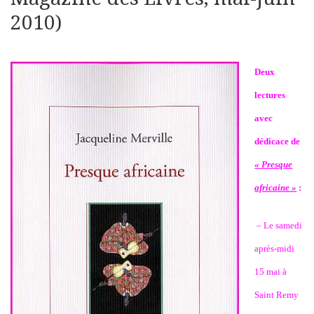
2010)
Deux
lectures
avec
dédicace de
« Presque
africaine »
:
– Le samedi
après-midi
15 mai à
Saint Remy