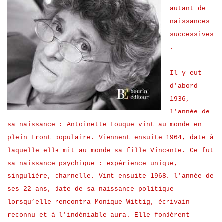
autant de
naissances
successives
.
Il y eut
d’abord
1936,
l’année de
sa naissance : Antoinette Fouque vint au monde en
plein Front populaire. Viennent ensuite 1964, date à
laquelle elle mit au monde sa fille Vincente. Ce fut
sa naissance psychique : expérience unique,
singulière, charnelle. Vint ensuite 1968, l’année de
ses 22 ans, date de sa naissance politique
lorsqu’elle rencontra Monique Wittig, écrivain
reconnu et à l’indéniable aura. Elle fondèrent