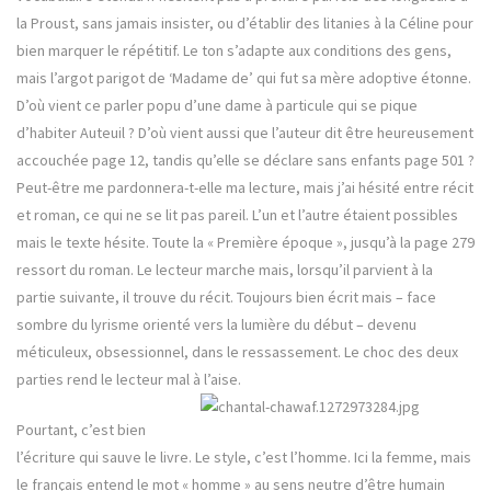
la Proust, sans jamais insister, ou d’établir des litanies à la Céline pour
bien marquer le répétitif. Le ton s’adapte aux conditions des gens,
mais l’argot parigot de ‘Madame de’ qui fut sa mère adoptive étonne.
D’où vient ce parler popu d’une dame à particule qui se pique
d’habiter Auteuil ? D’où vient aussi que l’auteur dit être heureusement
accouchée page 12, tandis qu’elle se déclare sans enfants page 501 ?
Peut-être me pardonnera-t-elle ma lecture, mais j’ai hésité entre récit
et roman, ce qui ne se lit pas pareil. L’un et l’autre étaient possibles
mais le texte hésite. Toute la « Première époque », jusqu’à la page 279
ressort du roman. Le lecteur marche mais, lorsqu’il parvient à la
partie suivante, il trouve du récit. Toujours bien écrit mais – face
sombre du lyrisme orienté vers la lumière du début – devenu
méticuleux, obsessionnel, dans le ressassement. Le choc des deux
parties rend le lecteur mal à l’aise.
Pourtant, c’est bien
l’écriture qui sauve le livre. Le style, c’est l’homme. Ici la femme, mais
le français entend le mot « homme » au sens neutre d’être humain