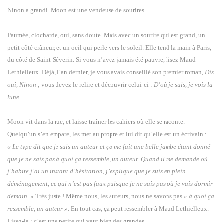
Ninon a grandi. Moon est une vendeuse de sourires.
Paumée, clocharde, oui, sans doute. Mais avec un sourire qui est grand, un
petit côté crâneur, et un oeil qui perle vers le soleil. Elle tend la main à Paris,
du côté de Saint-Séverin. Si vous n’avez jamais été pauvre, lisez Maud
Lethielleux. Déjà, l’an dernier, je vous avais conseillé son premier roman,
Dis
oui, Ninon
; vous devez le relire et découvrir celui-ci :
D’où je suis, je vois la
lune.
Moon vit dans la rue, et laisse traîner les cahiers où elle se raconte.
Quelqu’un s’en empare, les met au propre et lui dit qu’elle est un écrivain :
« Le type dit que je suis un auteur et ça me fait une belle jambe étant donné
que je ne sais pas à quoi ça ressemble, un auteur. Quand il me demande où
j’habite j’ai un instant d’hésitation, j’explique que je suis en plein
déménagement, ce qui n’est pas faux puisque je ne sais pas où je vais dormir
demain. »
Très juste ! Même nous, les auteurs, nous ne savons pas
« à quoi ça
ressemble, un auteur ».
En tout cas, ça peut ressembler à Maud Lethielleux.
Lisez-la : c’est une petite qui vaut bien des grandes.