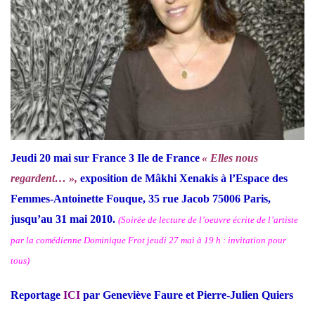
Jeudi 20 mai sur France 3 Ile de France
« Elles nous
regardent… »,
exposition de Mâkhi Xenakis à l’Espace des
Femmes-Antoinette Fouque, 35 rue Jacob 75006 Paris,
jusqu’au 31 mai 2010.
(Soirée de lecture de l’oeuvre écrite de l’artiste
par la comédienne Dominique Frot jeudi 27 mai à 19 h : invitation pour
tous)
Reportage
ICI
par Geneviève Faure et Pierre-Julien Quiers