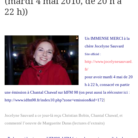
(mardi 4 mai 2010, de 20 h à
22 h))
Un IMMENSE MERCI à la
chère Jocelyne Sauvard
Site officiel :
http://www.jocelynesauvard.
fr/
pour avoir mardi 4 mai de 20
h à 22 h, consacré en partie
une émission à Chantal Chawaf sur IdFM 98 (on peut aussi la réécouter ici :
)
http://www.idfm98.fr/index10.php?zone=emission&id=172
Jocelyne Sauvard a ce jour-là reçu Christian Bobin, Chantal Chawaf, et
commenté l’oeuvre de Marguerite Duras (lectures d’extraits)