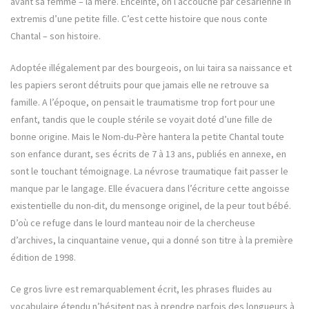
avant sa femme – la mère. Enceinte, on l’accouche par césarienne in
extremis d’une petite fille. C’est cette histoire que nous conte
Chantal – son histoire.
Adoptée illégalement par des bourgeois, on lui taira sa naissance et
les papiers seront détruits pour que jamais elle ne retrouve sa
famille. A l’époque, on pensait le traumatisme trop fort pour une
enfant, tandis que le couple stérile se voyait doté d’une fille de
bonne origine. Mais le Nom-du-Père hantera la petite Chantal toute
son enfance durant, ses écrits de 7 à 13 ans, publiés en annexe, en
sont le touchant témoignage. La névrose traumatique fait passer le
manque par le langage. Elle évacuera dans l’écriture cette angoisse
existentielle du non-dit, du mensonge originel, de la peur tout bébé.
D’où ce refuge dans le lourd manteau noir de la chercheuse
d’archives, la cinquantaine venue, qui a donné son titre à la première
édition de 1998.
Ce gros livre est remarquablement écrit, les phrases fluides au
vocabulaire étendu n’hésitent pas à prendre parfois des longueurs à