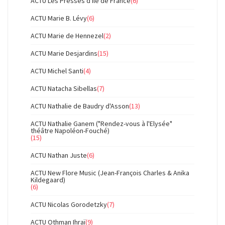
ACTU Les Presses d'île de France
(6)
ACTU Marie B. Lévy
(6)
ACTU Marie de Hennezel
(2)
ACTU Marie Desjardins
(15)
ACTU Michel Santi
(4)
ACTU Natacha Sibellas
(7)
ACTU Nathalie de Baudry d'Asson
(13)
ACTU Nathalie Ganem ("Rendez-vous à l'Elysée"
théâtre Napoléon-Fouché)
(15)
ACTU Nathan Juste
(6)
ACTU New Flore Music (Jean-François Charles & Anika
Kildegaard)
(6)
ACTU Nicolas Gorodetzky
(7)
ACTU Othman Ihraï
(9)