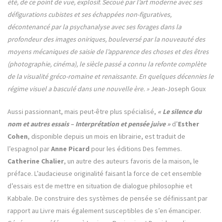
été, de ce point de vue, explosif. Secoué par l’art moderne avec ses
défigurations cubistes et ses échappées non-figuratives,
décontenancé par la psychanalyse avec ses forages dans la
profondeur des images oniriques, bouleversé par la nouveauté des
moyens mécaniques de saisie de l’apparence des choses et des êtres
(photographie, cinéma), le siècle passé a connu la refonte complète
de la visualité gréco-romaine et renaissante. En quelques décennies le
régime visuel a basculé dans une nouvelle ère. »
Jean-Joseph Goux
Aussi passionnant, mais peut-être plus spécialisé,
« Le silence du
nom et autres essais – Interprétation et pensée juive »
d’
Esther
Cohen
, disponible depuis un mois en librairie, est traduit de
l’espagnol par
Anne Picard
pour les éditions Des femmes.
Catherine Chalier
, un autre des auteurs favoris de la maison, le
préface. L’audacieuse originalité faisant la force de cet ensemble
d’essais est de mettre en situation de dialogue philosophie et
Kabbale. De construire des systèmes de pensée se définissant par
rapport au Livre mais également susceptibles de s’en émanciper.