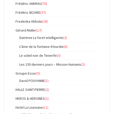
Frédéric ANDRAU
(70)
Frédéric BIZARD
(37)
Frederika Abbate
(28)
Gérard Muller
(17)
Daintree La foret intelligente
(2)
L'âme de la fontaine étourdie
(6)
Le soleil noir de Tenerife
(3)
Les 150 derniers jours – Mission Humanis
(2)
Groupe Essor
(5)
David POUYANNE
(1)
HALLE SAINT-PIERRE
(2)
HEROS & HEROINES
(1)
Hotel La Louisiane
(11)