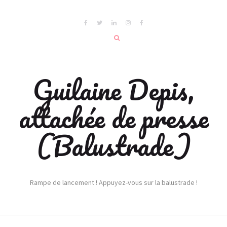
Guilaine Depis,
attachée de presse
(Balustrade)
Rampe de lancement ! Appuyez-vous sur la balustrade !