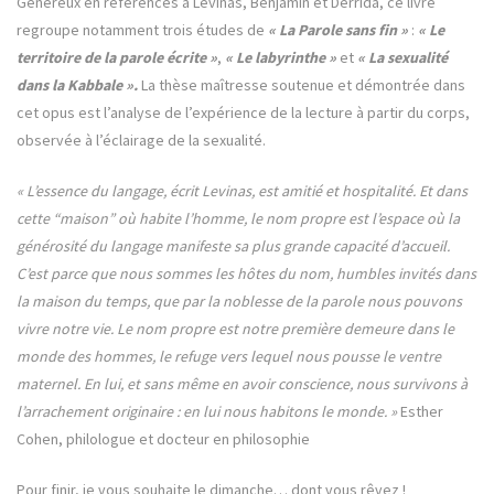
Généreux en références à Levinas, Benjamin et Derrida, ce livre
regroupe notamment trois études de
« La Parole sans fin »
:
« Le
territoire de la parole écrite »
,
« Le labyrinthe »
et
« La sexualité
dans la Kabbale ».
La thèse maîtresse soutenue et démontrée dans
cet opus est l’analyse de l’expérience de la lecture à partir du corps,
observée à l’éclairage de la sexualité.
« L’essence du langage, écrit Levinas, est amitié et hospitalité. Et dans
cette “maison” où habite l’homme, le nom propre est l’espace où la
générosité du langage manifeste sa plus grande capacité d’accueil.
C’est parce que nous sommes les hôtes du nom, humbles invités dans
la maison du temps, que par la noblesse de la parole nous pouvons
vivre notre vie. Le nom propre est notre première demeure dans le
monde des hommes, le refuge vers lequel nous pousse le ventre
maternel. En lui, et sans même en avoir conscience, nous survivons à
l’arrachement originaire : en lui nous habitons le monde. »
Esther
Cohen, philologue et docteur en philosophie
Pour finir, je vous souhaite le dimanche… dont vous rêvez !