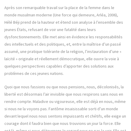
Après son remarquable travail sur la place de la femme dans le
monde musulman moderne (Une force qui demeure, Arléa, 2006),
Hélé Béji prend de la hauteur et étend son analyse à l’ensemble des
jeunes États, refusant de voir une fatalité dans leurs
dysfonctionnements. Elle met ainsi en évidence les responsabilités
des intellectuels et des politiques, et, entre la maîtrise d’un passé
assumé, une pratique tolérante de la religion, l’instauration d’une «
laïcité » originale et réellement démocratique, elle ouvre la voie à
quelques perspectives capables d’apporter des solutions aux
problèmes de ces jeunes nations.
Quoi que nous fassions ou que nous pensions, nous, décolonisés, la
liberté est désormais l’air invisible que nous respirons sans nous en
rendre compte. Maladive ou vigoureuse, elle est déjà en nous, même
si nous ne la voyons pas. Fantôme insaisissable sorti d’un monde
devant lequel nous nous sentons impuissants et chétifs, elle exige un
courage dont il faudra bien que nous trouvions un jour la force. Elle
est là, même si nous détournons le regard pour ne pas la voir. Elle est