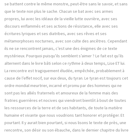
se battent contre le même monstre, peut-être sans le savoir, et sans
que le texte non plus le sache. Chacun se bat avec ses armes
propres, lui avec les idéaux de la vieille lutte ouvrière, avec ses
discours enflammés et ses actions de résistance, elle avec ses
écritures lyriques et ses diatribes, avec ses rêves et ses
métamorphoses nocturnes, avec son culte des ancêtres. Cependant
ils ne se rencontrent jamais, c’est une des énigmes de ce texte
mystérieux. Pourquoi puisqu’ils semblent s’aimer ? Le fait est qu’ils
alternent dans le livre bâti selon ce rythme à deux temps, Lise ET lui.
La rencontre est tragiquement éludée, empêchée, probablement à
cause de l’effet nocif, sur eux deux, du tyran. Le tyran est toujours cet
ordre mondial meurtrier, incarné et promu par des hommes qui ne
sont pas les alliés fraternels et amoureux de la femme mais des
fratries guerrières et nocives qui viendront bientôt à bout de toutes
les ressources de la terre et de ses habitants, de toute la matière
humaine et vivante que nous voudrions tant honorer et protéger. Et
pourtant. Il y aurait bien pourtant, si nous lisons le texte de près, une
rencontre, son désir ou son ébauche, dans le dernier chapitre du livre