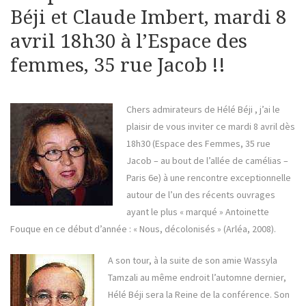
Béji et Claude Imbert, mardi 8
avril 18h30 à l’Espace des
femmes, 35 rue Jacob !!
Chers admirateurs de Hélé Béji
, j’ai le
plaisir de vous inviter ce mardi 8 avril dès
18h30 (Espace des Femmes, 35 rue
Jacob – au bout de l’allée de camélias –
Paris 6e) à une rencontre exceptionnelle
autour de l’un des récents ouvrages
ayant le plus « marqué » Antoinette
Fouque en ce début d’année : « Nous, décolonisés » (Arléa, 2008).
A son tour, à la suite de son amie Wassyla
Tamzali au même endroit l’automne dernier,
Hélé Béji sera la Reine de la conférence. Son