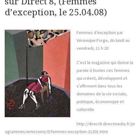
sur Direct 8, (Femmes
d’exception, le 25.04.08)
Femmes d’exception par
Véronique Forge, du lundi au
vendredi, 11 h 20
C’est le magazine qui donne la
parole à toutes ces femmes
qui créent, développent et
s’affirment dans tous les
domaines de la vie sociale,
politique, économique et
culturelle.
http://direct8.directmedia.fr/pr
ogrammes/emissions/0/femmes-exception-21201.html