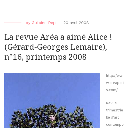
by
Guilaine Depis
-
20 avril 2008
La revue Aréa a aimé Alice !
(Gérard-Georges Lemaire),
n°16, printemps 2008
http://ww
w.areapari
s.com/
Revue
trimestrie
lle d’art
contempo