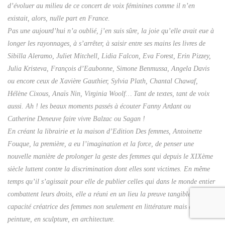
d’évoluer au milieu de ce concert de voix féminines comme il n’en
existait, alors, nulle part en France.
Pas une aujourd’hui n’a oublié, j’en suis sûre, la joie qu’elle avait eue à
longer les rayonnages, à s’arrêter, à saisir entre ses mains les livres de
Sibilla Aleramo, Juliet Mitchell, Lidia Falcon, Eva Forest, Erin Pizzey,
Julia Kristeva, François d’Eaubonne, Simone Benmussa, Angela Davis
ou encore ceux de Xavière Gauthier, Sylvia Plath, Chantal Chawaf,
Hélène Cixous, Anaïs Nin, Virginia Woolf… Tant de textes, tant de voix
aussi. Ah ! les beaux moments passés à écouter Fanny Ardant ou
Catherine Deneuve faire vivre Balzac ou Sagan !
En créant la librairie et la maison d’Edition Des femmes, Antoinette
Fouque, la première, a eu l’imagination et la force, de penser une
nouvelle manière de prolonger la geste des femmes qui depuis le XIXème
siècle luttent contre la discrimination dont elles sont victimes. En même
temps qu’il s’agissait pour elle de publier celles qui dans le monde entier
combattent leurs droits, elle a réuni en un lieu la preuve tangible de la
capacité créatrice des femmes non seulement en littérature mais aussi en
peinture, en sculpture, en architecture.