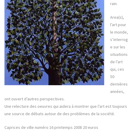
rain.
Area(s),
l’art pour
le monde,
s’interrog
e sur les
situations
de l’art
qui, ces
50
dernières
années,
ont ouvert d’autres perspectives.
Une relecture des oeuvres qui aidera à montrer que l’art est toujours
une source de débats autour de des problèmes de la société.
Caprices de ville numéro 16 printemps 2008 20 euros