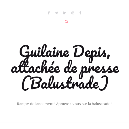
Guilaine Depis,
attachée de presse
(Balustrade)
Rampe de lancement ! Appuyez-vous sur la balustrade !