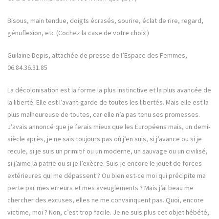
Bisous, main tendue, doigts écrasés, sourire, éclat de rire, regard,
génuflexion, etc (Cochez la case de votre choix )
Guilaine Depis, attachée de presse de l’Espace des Femmes,
06.84.36.31.85
La décolonisation est la forme la plus instinctive et la plus avancée de
la liberté. Elle est l’avant-garde de toutes les libertés. Mais elle est la
plus malheureuse de toutes, car elle n’a pas tenu ses promesses.
J’avais annoncé que je ferais mieux que les Européens mais, un demi-
siècle après, je ne sais toujours pas où j’en suis, si j’avance ou si je
recule, si je suis un primitif ou un moderne, un sauvage ou un civilisé,
si j’aime la patrie ou si je l’exècre. Suis-je encore le jouet de forces
extérieures qui me dépassent ? Ou bien est-ce moi qui précipite ma
perte par mes erreurs et mes aveuglements ? Mais j’ai beau me
chercher des excuses, elles ne me convainquent pas. Quoi, encore
victime, moi ? Non, c’est trop facile. Je ne suis plus cet objet hébété,