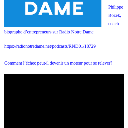
Philippe
Bozek,
coach
biographe d’entrepreneurs sur Radio Notre Dame
https://radionotredame.net/podcasts/RND01/18729
Comment l’échec peut-il devenir un moteur pour se relever?