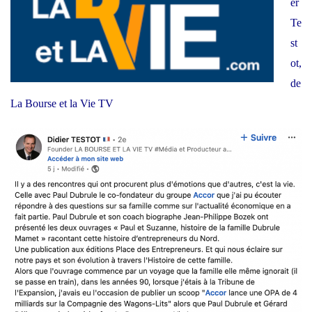
er
Te
st
ot,
de
La Bourse et la Vie TV