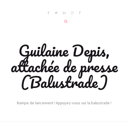
Guilaine Depis,
attachée de presse
(Balustrade)
Rampe de lancement ! Appuyez-vous sur la balustrade !