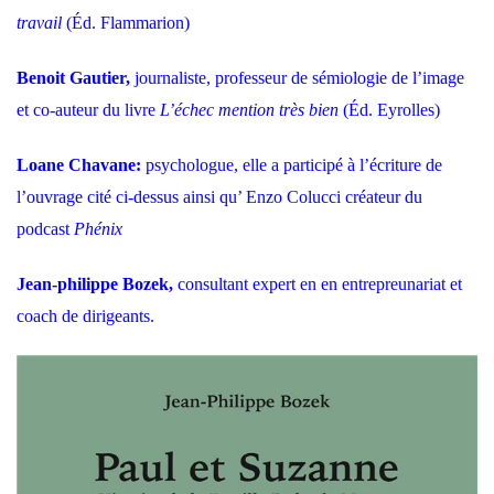
travail
(Éd. Flammarion)
Benoit Gautier,
journaliste, professeur de sémiologie de l’image
et co-auteur du livre
L’échec mention très bien
(Éd. Eyrolles)
Loane Chavane:
psychologue, elle a participé à l’écriture de
l’ouvrage cité ci-dessus ainsi qu’ Enzo Colucci créateur du
podcast
Phénix
Jean-philippe Bozek,
consultant expert en en entrepreunariat et
coach de dirigeants.