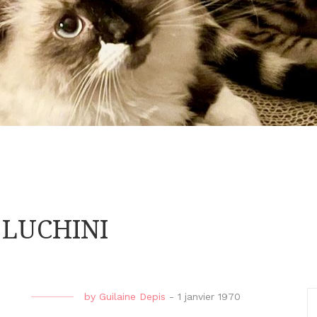
E LUCHINI
by
Guilaine Depis
-
1 janvier 1970