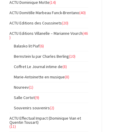
ACTU Dominique Motte
(14)
ACTU Domitille Marbeau Funck-Brentano
(40)
ACTU Editions des Coussinets
(20)
ACTU Editions Villanelle – Marianne Vourch
(46
)
Balasko lit Piaf
(6)
Bernstein lu par Charles Berling
(10)
Coffret Le Journal intime de
(8)
Marie-Antoinette en musique
(8)
Noureev
(1)
Salle Cortot
(9)
Souvenirs souvenirs
(2)
ACTU Effectual Impact (Dominique Vian et
Quentin Tousart)
(11)