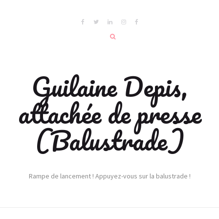
Guilaine Depis,
attachée de presse
(Balustrade)
Rampe de lancement ! Appuyez-vous sur la balustrade !