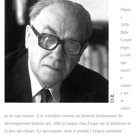
Depui
s
1956,
Béla
Grunb
erger
a créé
une
oeuvr
e
centré
e sur
le
conce
pt du narcissisme. Il le considère comme un élément fondamental du
développement humain qui, telle la langue chez Esope, est la meilleure et
la pire des choses. Le narcissisme, dont il postule l’origine prénatale