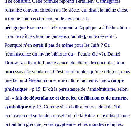
il se construit. Cette formule reprend
Tertullien
, Carthaginois
romanisé converti chrétien au IIe siècle, qui disait la même chose :
« On ne naît pas chrétien, on le devient. » Le
pédagogue
Érasme
en 1537 reprendra l’appliquera à l’éducation :
« on ne naît pas homme [au sens d’adulte], on le devient ».
Pourquoi n’en serait-il pas de même pour les Juifs ? Or,
(réminiscence du mythe biblique du «
Peuple élu
»?), Daniel
Horowitz fait du Juif une essence identitaire, irréductible à tout
processus d’assimilation. C’est pour lui plus qu’une religion, mais
une façon d’être au monde, une culture racinaire, une
« nappe
phréatique »
p.15. D’où la persistance de l’antisémitisme, selon
lui,
« fait de dépendance et de rejet, de filiation et de meu
r
tre
symbolique »
p.17. Comme si la civilisation occidentale était
exclusivement sortie du creuset juif, de la Bible, en excluant toute
la tradition grecque, voire égyptienne, et les mondes celtiques.