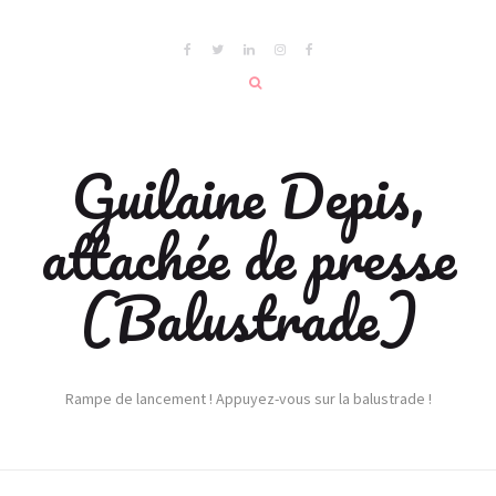
Guilaine Depis,
attachée de presse
(Balustrade)
Rampe de lancement ! Appuyez-vous sur la balustrade !