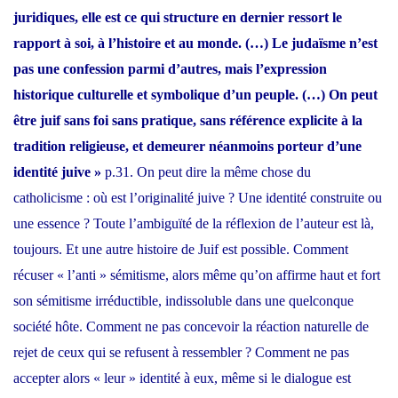
juridiques,
e
lle est ce qui structure en dernier ressort le
rapport à soi, à l’histoire et au monde.
(…)
Le judaïsme n’est
pas une confession parmi d’autres, mais l’expression
historique culturelle et symbolique d’un peuple.
(…)
On peut
être juif sans foi sans prati
que, s
ans référence explicite à la
tradition religieuse,
e
t demeurer néanmoins porteur d’une
identité juive »
p.31. On peut dire
la même chose du
catholicisme :
où est l’originalité juive ? Une identité construite ou
une essence ? Toute l’ambiguïté de la réflexion de l’auteur est là,
toujours. Et
une autre histoire de Juif
est possible. Comment
récuser « l’anti » sémitisme, alors même qu’on affirme haut et fort
son sémitisme irréductible, indissoluble dans une quelconque
société hôte. Comment ne pas concevoir la réaction naturelle de
rejet de ceux qui se refusent à ressembler ? Comment ne pas
accepter alors « leur » identité à eux, même si le dialogue est