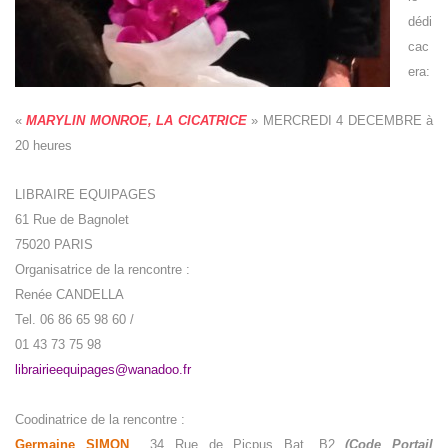
dédi
cac
era:
«
MARYLIN MONROE, LA CICATRICE
»
MERCREDI 4 DECEMBRE à
20 heures
LIBRAIRE EQUIPAGES
61 Rue de Bagnolet
75020 PARIS
Organisatrice de la rencontre :
Renée CANDELLA
Tel. 06 86 65 98 60 /
01 43 73 75 98
librairieequipages@wanadoo.fr
Coodinatrice de la rencontre :
Germaine SIMON
34 Rue de Picpus
Bat. B2
(Code Portail