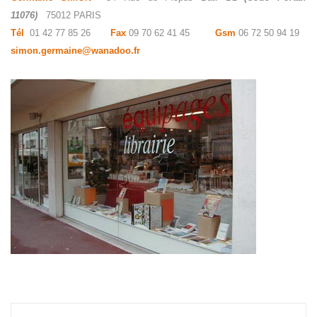
11076)
75012 PARIS
Tél
01 42 77 85 26
Fax
09 70 62 41 45
Gsm
06 72 50 94 19
simon.germaine@wanadoo.fr