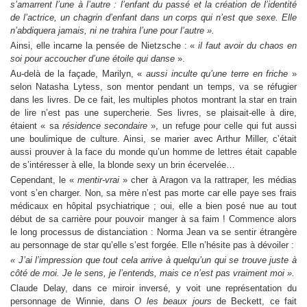
s’amarrent l’une à l’autre : l’enfant du passé et la création de l’identité
de l’actrice, un chagrin d’enfant dans un corps qui n’est que sexe. Elle
n’abdiquera jamais, ni ne trahira l’une pour l’autre ».
Ainsi, elle incarne la pensée de Nietzsche : «
il faut avoir du chaos en
soi pour accoucher d’une étoile qui danse
».
Au-delà de la façade, Marilyn, «
aussi inculte qu’une terre en friche
»
selon Natasha Lytess, son mentor pendant un temps, va se réfugier
dans les livres. De ce fait, les multiples photos montrant la star en train
de lire n’est pas une supercherie. Ses livres, se plaisait-elle à dire,
étaient « sa
résidence secondaire
», un refuge pour celle qui fut aussi
une boulimique de culture. Ainsi, se marier avec Arthur Miller, c’était
aussi prouver à la face du monde qu’un homme de lettres était capable
de s’intéresser à elle, la blonde sexy un brin écervelée…
Cependant, le «
mentir-vrai
» cher à Aragon va la rattraper, les médias
vont s’en charger. Non, sa mère n’est pas morte car elle paye ses frais
médicaux en hôpital psychiatrique ; oui, elle a bien posé nue au tout
début de sa carrière pour pouvoir manger à sa faim ! Commence alors
le long processus de distanciation : Norma Jean va se sentir étrangère
au personnage de star qu’elle s’est forgée. Elle n’hésite pas à dévoiler :
« J’ai l’impression que tout cela arrive à quelqu’un qui se trouve juste à
côté de moi. Je le sens, je l’entends, mais ce n’est pas vraiment moi ».
Claude Delay, dans ce miroir inversé, y voit une représentation du
personnage de Winnie, dans
O les beaux jours
de Beckett, ce fait