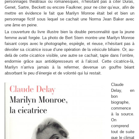
personnages théâtraux ou romanesques, n’hésitant pas à citer Duras,
Genet, Sartre, Beckett ou encore Faulkner, pour ne citer qu’eux, afin de
mettre en évidence le fait que Marilyn Monroe était bel et bien un
personnage fictif sous lequel se cachait une Norma Jean Baker avec
une âme en peine.
La couverture du livre illustre bien la double personnalité que la jeune
femme avait forgée. La photo de Bert Stern montre une Marilyn Monroe
faisant corps avec le photographe, espiègle, et rieuse, n’hésitant pas à
dévoiler sa cicatrice issue d’une opération de la vésicule biliaire. Or, au-
delà de cette cicatrice visible, une autre se cachait, tapie dans l’ombre,
endormie grâce aux antidépresseurs et à l’alcool. Cette cicatrice-là,
Marilyn n’arriva jamais à la refermer, devenue un gouffre béant
absorbant le peu d’énergie et de volonté qui lui restait.
Claude
Delay, en
bon
biographe,
commence
à la source.
On
comprend
tout de suite
que le climat