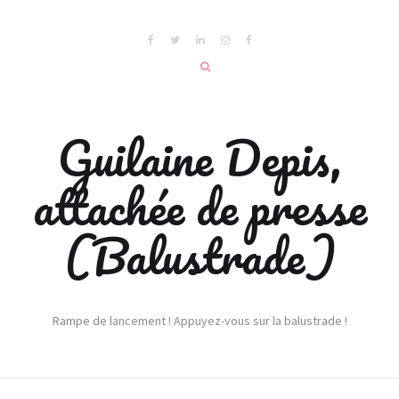
Guilaine Depis,
attachée de presse
(Balustrade)
Rampe de lancement ! Appuyez-vous sur la balustrade !