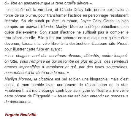
d’«
être en apesanteur que la terre cruelle dévore
».
Les clichés ont la vie dure, et Claude Delay lutte contre eux, avec la
force de sa plume, pour transformer l’actrice en personnage résolument
littéraire. Sa vie aurait pu être un roman, Joyce Carol Oates l’a bien
compris en écrivant
Blonde
. Marilyn Monroe a été perpétuellement en
quête d’elle-même. Son statut d’actrice ne suffisait pas à combler le
trou béant en elle. Elle a fini par abhorrer ce « quelqu’un » qu’elle était
devenue, laissant la voie libre à la destruction. L’auteure cite Proust
pour illustrer cette fuite en avant :
« Les chagrins sont des serviteurs obscurs, détestés, contre lesquels
on lutte, sous l’emprise de qui on tombe de plus en plus, des serviteurs
atroces impossibles à remplacer et qui, par des voies souterraines,
nous mènent à la vérité et à la mort ».
Marilyn Monroe, la cicatrice
est bel et bien une biographie, mais c’est
aussi, à mon humble avis, une œuvre de réhabilitation de la star.
Finalement, sa mort étrange contribue au mythe et illustre à merveille
cette phrase de Fitzgerald :
« toute vie est bien entendu un processus
de démolition ».
Virginie Neufville