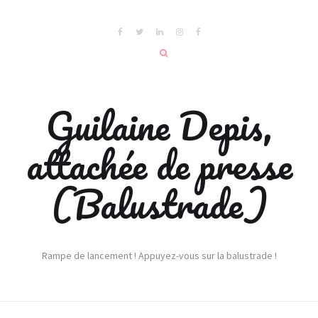
Guilaine Depis,
attachée de presse
(Balustrade)
Rampe de lancement ! Appuyez-vous sur la balustrade !