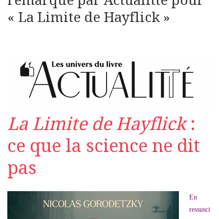
remarqué par Actualitté pour
« La Limite de Hayflick »
La Limite de Hayflick
:
ce que la science ne dit
pas
En
ressusci