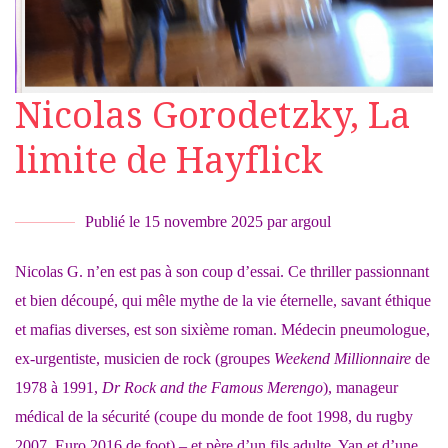
Nicolas Gorodetzky, La
limite de Hayflick
Publié le
15 novembre 2025
par
argoul
Nicolas G. n’en est pas à son coup d’essai. Ce thriller passionnant
et bien découpé, qui mêle mythe de la vie éternelle, savant éthique
et mafias diverses, est son sixième roman. Médecin pneumologue,
ex-urgentiste, musicien de rock (groupes
Weekend Millionnaire
de
1978 à 1991,
Dr Rock and the Famous Merengo
), manageur
médical de la sécurité (coupe du monde de foot 1998, du rugby
2007, Euro 2016 de foot) – et père d’un fils adulte, Yan et d’une