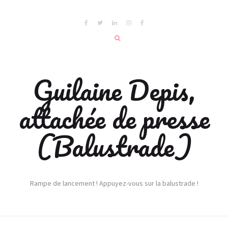
Guilaine Depis,
attachée de presse
(Balustrade)
Rampe de lancement ! Appuyez-vous sur la balustrade !