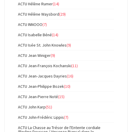
ACTU Hélène Rumer
(14)
ACTU Hélène Waysbord
(29)
ACTU INNOOO
(7)
ACTU Isabelle Béné
(14)
ACTU Isée St. John Knowles
(9)
ACTU Jean Winiger
(9)
ACTU Jean-François Kochanski
(11)
ACTU Jean-Jacques Dayries
(16)
ACTU Jean-Philippe Bozek
(10)
ACTU Jean-Pierre Noté
(15)
ACTU John Karp
(51)
ACTU John-Frédéric Lippis
(7)
ACTU La Chasse au Trésor de l'Entente cordiale
(Pauline Deysson / Vincenzo Bianca) dans le