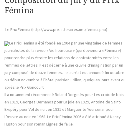
Composition du jury du Prix
Fémina
Le Prix Fémina (http://www.prix-litteraires.net/femina.php)
Le Prix Fémina a été fondé en 1904 par une vingtaine de femmes
journalistes de la revue « Vie heureuse » (qui deviendra « Fémina »)
pour rendre plus étroite les relations de confraternités entre les
femmes de lettres. Il est décerné à une œuvre d’imagination par un
jury composé de douze femmes. Le lauréat est annoncé fin octobre
ou début novembre à l’hôtel parisien Crillon, quelques jours avant ou
après le Prix Goncourt.
Il a notamment récompensé Roland Dorgelès pour Les croix de bois
en 1919, Georges Bernanos pour La joie en 1929, Antoine de Saint-
Exupéry pour Vol de nuit en 1931 et Marguerite Yourcenar pour
L’œuvre au noir en 1968. Le Prix Fémina 2006 a été attribué à Nancy
Huston pour son roman Lignes de faille.