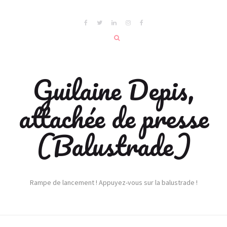
Guilaine Depis,
attachée de presse
(Balustrade)
Rampe de lancement ! Appuyez-vous sur la balustrade !