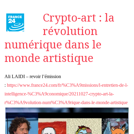
Crypto-art : la
révolution
numérique dans le
monde artistique
Ali LAIDI – revoir l’émission
:
https://www.france24.com/fr/%C3%A9missions/l-entretien-de-l-
intelligence-%C3%A9conomique/20211027-crypto-art-la-
r%C3%A9volution-num%C3%A9rique-dans-le-monde-artistique