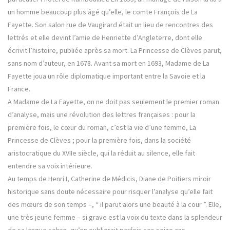
un homme beaucoup plus âgé qu’elle, le comte François de La
Fayette. Son salon rue de Vaugirard était un lieu de rencontres des
lettrés et elle devint l’amie de Henriette d’Angleterre, dont elle
écrivit l’histoire, publiée après sa mort. La Princesse de Clèves parut,
sans nom d’auteur, en 1678. Avant sa mort en 1693, Madame de La
Fayette joua un rôle diplomatique important entre la Savoie et la
France.
A Madame de La Fayette, on ne doit pas seulement le premier roman
d’analyse, mais une révolution des lettres françaises : pour la
première fois, le cœur du roman, c’est la vie d’une femme, La
Princesse de Clèves ; pour la première fois, dans la société
aristocratique du XVIIe siècle, qui la réduit au silence, elle fait
entendre sa voix intérieure.
Au temps de Henri I, Catherine de Médicis, Diane de Poitiers miroir
historique sans doute nécessaire pour risquer l’analyse qu’elle fait
des mœurs de son temps –, “ il parut alors une beauté à la cour ”. Elle,
une très jeune femme – si grave est la voix du texte dans la splendeur
de sa langue sobre, qu’on oublierait parfois ses seize ans.