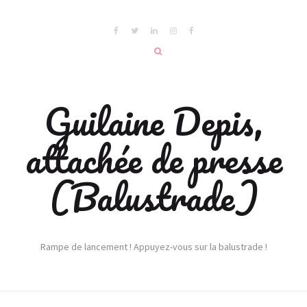
Guilaine Depis,
attachée de presse
(Balustrade)
Rampe de lancement ! Appuyez-vous sur la balustrade !