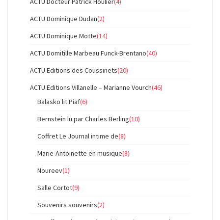
ACTU Docteur Patrick Houlier
(4)
ACTU Dominique Dudan
(2)
ACTU Dominique Motte
(14)
ACTU Domitille Marbeau Funck-Brentano
(40)
ACTU Editions des Coussinets
(20)
ACTU Editions Villanelle – Marianne Vourch
(46)
Balasko lit Piaf
(6)
Bernstein lu par Charles Berling
(10)
Coffret Le Journal intime de
(8)
Marie-Antoinette en musique
(8)
Noureev
(1)
Salle Cortot
(9)
Souvenirs souvenirs
(2)