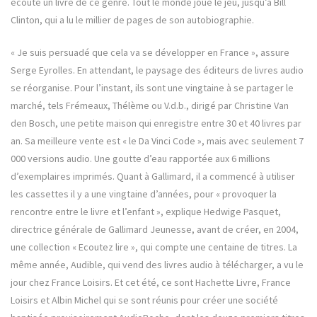
écouté un livre de ce genre. Tout le monde joue le jeu, jusqu’à Bill
Clinton, qui a lu le millier de pages de son autobiographie.
« Je suis persuadé que cela va se développer en France », assure
Serge Eyrolles. En attendant, le paysage des éditeurs de livres audio
se réorganise. Pour l’instant, ils sont une vingtaine à se partager le
marché, tels Frémeaux, Thélème ou V.d.b., dirigé par Christine Van
den Bosch, une petite maison qui enregistre entre 30 et 40 livres par
an. Sa meilleure vente est « le Da Vinci Code », mais avec seulement 7
000 versions audio. Une goutte d’eau rapportée aux 6 millions
d’exemplaires imprimés. Quant à Gallimard, il a commencé à utiliser
les cassettes il y a une vingtaine d’années, pour « provoquer la
rencontre entre le livre et l’enfant », explique Hedwige Pasquet,
directrice générale de Gallimard Jeunesse, avant de créer, en 2004,
une collection « Ecoutez lire », qui compte une centaine de titres. La
même année, Audible, qui vend des livres audio à télécharger, a vu le
jour chez France Loisirs. Et cet été, ce sont Hachette Livre, France
Loisirs et Albin Michel qui se sont réunis pour créer une société