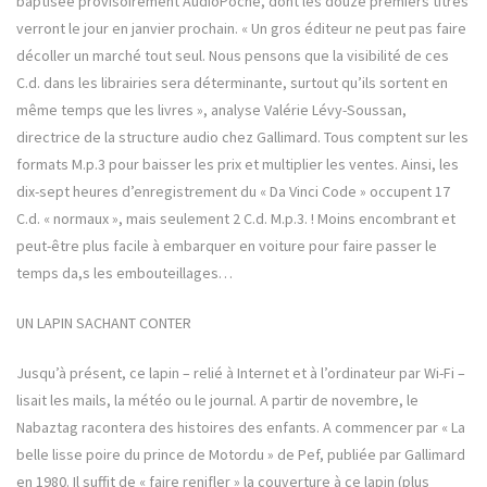
baptisée provisoirement AudioPoche, dont les douze premiers titres
verront le jour en janvier prochain. « Un gros éditeur ne peut pas faire
décoller un marché tout seul. Nous pensons que la visibilité de ces
C.d. dans les librairies sera déterminante, surtout qu’ils sortent en
même temps que les livres », analyse Valérie Lévy-Soussan,
directrice de la structure audio chez Gallimard. Tous comptent sur les
formats M.p.3 pour baisser les prix et multiplier les ventes. Ainsi, les
dix-sept heures d’enregistrement du « Da Vinci Code » occupent 17
C.d. « normaux », mais seulement 2 C.d. M.p.3. ! Moins encombrant et
peut-être plus facile à embarquer en voiture pour faire passer le
temps da,s les embouteillages…
UN LAPIN SACHANT CONTER
Jusqu’à présent, ce lapin – relié à Internet et à l’ordinateur par Wi-Fi –
lisait les mails, la météo ou le journal. A partir de novembre, le
Nabaztag racontera des histoires des enfants. A commencer par « La
belle lisse poire du prince de Motordu » de Pef, publiée par Gallimard
en 1980. Il suffit de « faire renifler » la couverture à ce lapin (plus