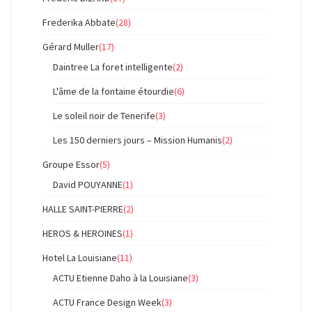
Frederika Abbate
(28)
Gérard Muller
(17)
Daintree La foret intelligente
(2)
L'âme de la fontaine étourdie
(6)
Le soleil noir de Tenerife
(3)
Les 150 derniers jours – Mission Humanis
(2)
Groupe Essor
(5)
David POUYANNE
(1)
HALLE SAINT-PIERRE
(2)
HEROS & HEROINES
(1)
Hotel La Louisiane
(11)
ACTU Etienne Daho à la Louisiane
(3)
ACTU France Design Week
(3)