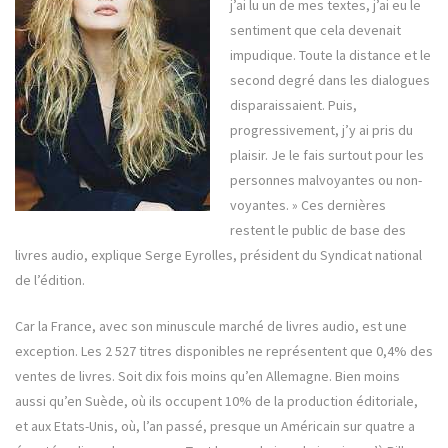
j’ai lu un de mes textes, j’ai eu le
sentiment que cela devenait
impudique. Toute la distance et le
second degré dans les dialogues
disparaissaient. Puis,
progressivement, j’y ai pris du
plaisir. Je le fais surtout pour les
personnes malvoyantes ou non-
voyantes. » Ces dernières
restent le public de base des
livres audio, explique Serge Eyrolles, président du Syndicat national
de l’édition.
Car la France, avec son minuscule marché de livres audio, est une
exception. Les 2 527 titres disponibles ne représentent que 0,4% des
ventes de livres. Soit dix fois moins qu’en Allemagne. Bien moins
aussi qu’en Suède, où ils occupent 10% de la production éditoriale,
et aux Etats-Unis, où, l’an passé, presque un Américain sur quatre a