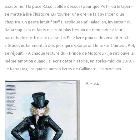
exactement la puce R.f.i.d. collée dessus) pour que Pef – ou le lapin –
se mette à lire l’histoire. Lui tourner une oreille fait avancer d’un
chapitre. Un geste intuitif suffit, explique Rafi Haladjian, inventeur du
Nabaztag. Les enfants n’auront plus besoin de demander à leurs
parents de mettre une cassette. Et le livre pourra devenir interactif.
« Grâce, notamment, à des jeux qui exploiteront le texte. L’auteur, Pef,
se réjouit : « A chaque lecture du « Prince de Motordu », je retrouve la
même émotion quand j’ai écrit cette histoire, un après-midi de 1978. »
Le Nabaztag lira quatre autres livres de Gallimard l’an prochain.
A. – S.L.