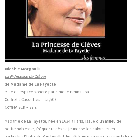
Michèle Morgan
lit
La Princesse de Clèves
de
Madame de La Fayette
Mise en espace sonore par Simone Benmussa
Coffret 2 Cassettes – 25,50 €
Coffret 2CD – 27 €
Madame de La Fayette, née en 1634 à Paris, issue d’un milieu de
petite noblesse, fréquenta dès sa jeunesse les salons et en
particulier l’hôtel de Rambouillet. En 1655, un mariage de raison la lia à