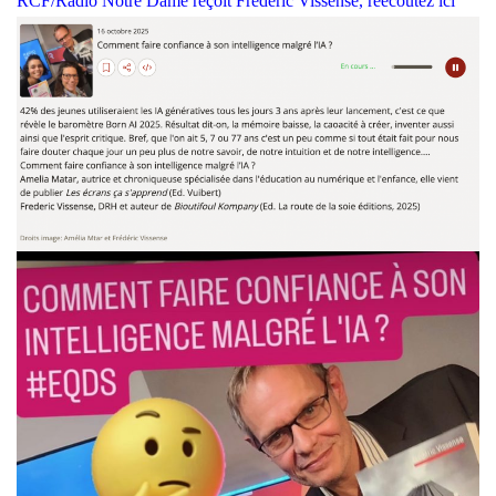
RCF/Radio Notre Dame reçoit Frédéric Vissense, réécoutez ici