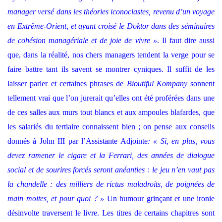
manager versé dans les théories iconoclastes, revenu d’un voyage
en Extrême-Orient, et ayant croisé le Doktor dans des séminaires
de cohésion managériale et de joie de vivre »
. Il faut dire aussi
que, dans la réalité, nos chers managers tendent la verge pour se
faire battre tant ils savent se montrer cyniques. Il suffit de les
laisser parler et certaines phrases de
Bioutiful Kompany
sonnent
tellement vrai que l’on jurerait qu’elles ont été proférées dans une
de ces salles aux murs tout blancs et aux ampoules blafardes, que
les salariés du tertiaire connaissent bien ; on pense aux conseils
donnés à John III par l’Assistante Adjointe
: « Si, en plus, vous
devez ramener le cigare et la Ferrari, des années de dialogue
social et de sourires forcés seront anéanties : le jeu n’en vaut pas
la chandelle : des milliers de rictus maladroits, de poignées de
main moites, et pour quoi ? »
Un humour grinçant et une ironie
désinvolte traversent le livre. Les titres de certains chapitres sont