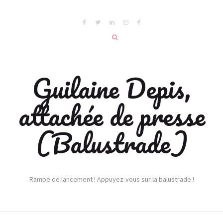
Guilaine Depis,
attachée de presse
(Balustrade)
Rampe de lancement ! Appuyez-vous sur la balustrade !