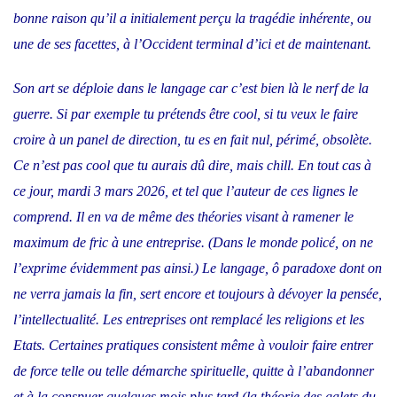
bonne raison qu’il a initialement perçu la tragédie inhérente, ou
une de ses facettes, à l’Occident terminal
d’ici et de maintenant
.
Son art se déploie dans le langage car c’est bien là le nerf de la
guerre. Si par exemple tu prétends être
cool
, si tu veux le faire
croire à un panel de direction, tu es en fait nul, périmé, obsolète.
Ce n’est pas
cool
que tu aurais dû dire, mais
chill
. En tout cas à
ce jour, mardi 3 mars 2026, et tel que l’auteur de ces lignes le
comprend. Il en va de même des théories visant à ramener le
maximum de fric à une entreprise. (Dans le monde policé, on ne
l’exprime évidemment pas ainsi.) Le langage, ô paradoxe dont on
ne verra jamais la fin, sert encore et toujours à dévoyer la pensée,
l’intellectualité. Les entreprises ont remplacé les religions et les
Etats. Certaines pratiques consistent même à vouloir faire entrer
de force telle ou telle démarche spirituelle, quitte à l’abandonner
et à la conspuer quelques mois plus tard (la théorie des galets du