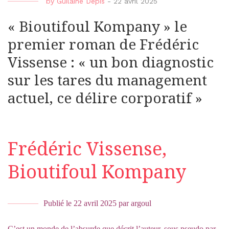
by
Guilaine Depis
-
22 avril 2025
« Bioutifoul Kompany » le
premier roman de Frédéric
Vissense : « un bon diagnostic
sur les tares du management
actuel, ce délire corporatif »
Frédéric Vissense,
Bioutifoul Kompany
Publié le
22 avril 2025
par
argoul
C’est un monde de l’absurde que décrit l’auteur, sous pseudo par