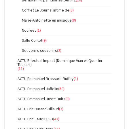
Bernstein lu par Charles Berling
(10)
Coffret Le Journal intime de
(8)
Marie-Antoinette en musique
(8)
Noureev
(1)
Salle Cortot
(9)
Souvenirs souvenirs
(2)
ACTU Effectual Impact (Dominique Vian et Quentin
Tousart)
(11)
ACTU Emmanuel Brossard-Ruffey
(1)
ACTU Emmanuel Jaffelin
(50)
ACTU Emmanuel-Juste Duits
(8)
ACTU Eric Durand-Billaud
(7)
ACTU Eric Jeux IFESD
(43)