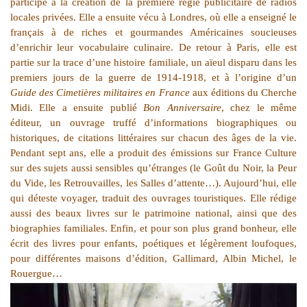
participé à la création de la première régie publicitaire de radios
locales privées. Elle a ensuite vécu à Londres, où elle a enseigné le
français à de riches et gourmandes Américaines soucieuses
d’enrichir leur vocabulaire culinaire. De retour à Paris, elle est
partie sur la trace d’une histoire familiale, un aïeul disparu dans les
premiers jours de la guerre de 1914-1918, et à l’origine d’un
Guide des Cimetières militaires en France
aux éditions du Cherche
Midi. Elle a ensuite publié
Bon Anniversaire
, chez le même
éditeur, un ouvrage truffé d’informations biographiques ou
historiques, de citations littéraires sur chacun des âges de la vie.
Pendant sept ans, elle a produit des émissions sur France Culture
sur des sujets aussi sensibles qu’étranges (le Goût du Noir, la Peur
du Vide, les Retrouvailles, les Salles d’attente…). Aujourd’hui, elle
qui déteste voyager, traduit des ouvrages touristiques. Elle rédige
aussi des beaux livres sur le patrimoine national, ainsi que des
biographies familiales. Enfin, et pour son plus grand bonheur, elle
écrit des livres pour enfants, poétiques et légèrement loufoques,
pour différentes maisons d’édition, Gallimard, Albin Michel, le
Rouergue…