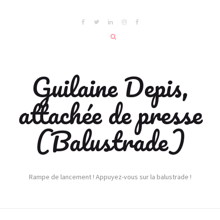
Guilaine Depis,
attachée de presse
(Balustrade)
Rampe de lancement ! Appuyez-vous sur la balustrade !