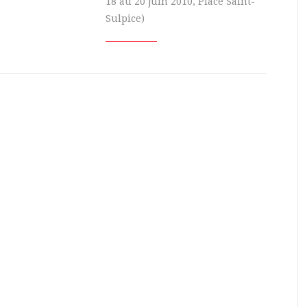
18 au 20 juin 2010, Place Saint-
Sulpice)