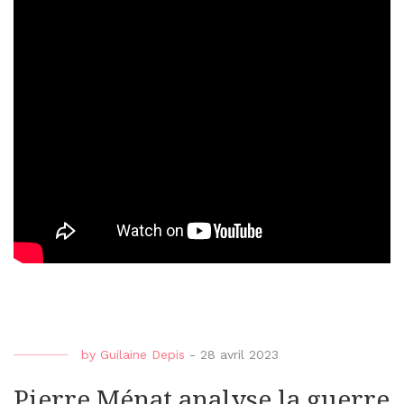
by
Guilaine Depis
-
28 avril 2023
Pierre Ménat analyse la guerre