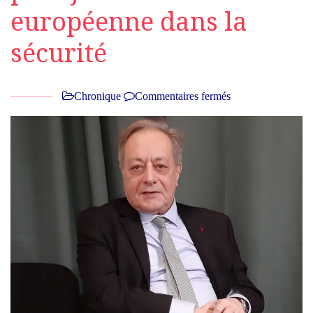
européenne dans la
sécurité
Chronique
Commentaires fermés
sur
Interview.
Pierre
Ménat
:
«L’Union
européenne
et
la
guerre
»,