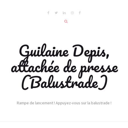
Guilaine Depis,
attachée de presse
(Balustrade)
Rampe de lancement ! Appuyez-vous sur la balustrade !