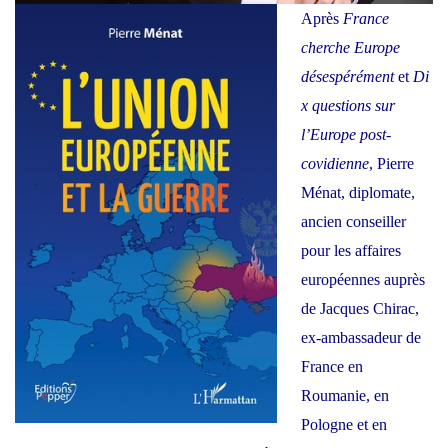
un
Après
France
livre
cherche Europe
instructif
désespérément
et
Di
et
x questions sur
utile
l’Europe post-
pour
covidienne
, Pierre
comprendre
Ménat, diplomate,
la
ancien conseiller
situation
pour les affaires
actuelle
européennes auprès
et
de Jacques Chirac,
le
ex-ambassadeur de
rôle
France en
que
Roumanie, en
peut
Pologne et en
jouer