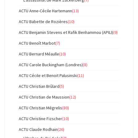
L'assassinat de Mark Zuckerberg
(7)
ACTU Anne-Cécile Hartemann
(13)
ACTU Babette de Rozières
(10)
ACTU Benjamin Stevens et Rafik Benhammou (APILI)
(9)
ACTU Benoît Marbot
(7)
ACTU Bernard Méaulle
(10)
ACTU Carole Buckingham (Londres)
(8)
ACTU Cécile et Benoit Palusinski
(11)
ACTU Christian Brûlard
(5)
ACTU Christian de Maussion
(12)
ACTU Christian Mégrelis
(80)
ACTU Christine Fizscher
(10)
ACTU Claude Rodhain
(26)