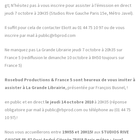
gt; N’hésitez pas à vous inscrire pour assister à l’émission en direct
jeudi 7 octobre à 20H35 (Studios Rive Gauche Paris 15e, Métro Javel).
Il suffit pour cela de contacter Eliott au 01 44 75 10 97 ou de vous
inscrire par mail à public@rbprod.com
Ne manquez pas La Grande Librairie jeudi 7 octobre à 20h35 sur
France 5 (rediffusion le dimanche 10 octobre à 8H50 toujours sur
France 5)
Rosebud Productions & France 5 sont heureux de vous inviter à
assister à La Grande Librairie,
présentée par François Busnel, !
en public et en direct
le jeudi 14 octobre 2010
à 20H35 (réponse
obligatoire par mail à public
@rbprod.com
ou téléphone au (01 44 75
10 97).!
Nous vous accueillerons entre
19H55 et 20H15!
aux
STUDIOS RIVE
GAUCHE 85-87 Quai André Citroën 75015 Paris métro : Javel