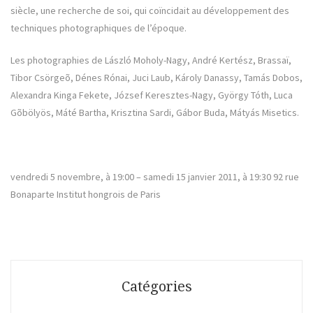
siècle, une recherche de soi, qui coïncidait au développement des
techniques photographiques de l’époque.
Les photographies de László Moholy-Nagy, André Kertész, Brassaï,
Tibor Csörgeõ, Dénes Rónai, Juci Laub, Károly Danassy, Tamás Dobos,
Alexandra Kinga Fekete, József Keresztes-Nagy, György Tóth, Luca
Gõbölyös, Máté Bartha, Krisztina Sardi, Gábor Buda, Mátyás Misetics.
vendredi 5 nove
mbre, à 19:00 – samedi 15 janvier 2011, à 19:30 92 rue
Bonaparte Institut hongrois de Paris
Catégories