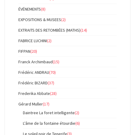
ÉVÉNEMENTS
(8)
EXPOSITIONS & MUSEES
(2)
EXTRAITS DES RETOMBÉES (MATHS)
(14)
FABRICE LUCHINI
(2)
FIFPAN
(20)
Franck Archimbaud
(15)
Frédéric ANDRAU
(70)
Frédéric BIZARD
(37)
Frederika Abbate
(28)
Gérard Muller
(17)
Daintree La foret intelligente
(2)
L'âme de la fontaine étourdie
(6)
Le soleil noir de Tenerife
(3)