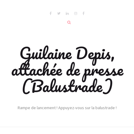
Guilaine Depis,
attachée de presse
(Balustrade)
Rampe de lancement ! Appuyez-vous sur la balustrade !