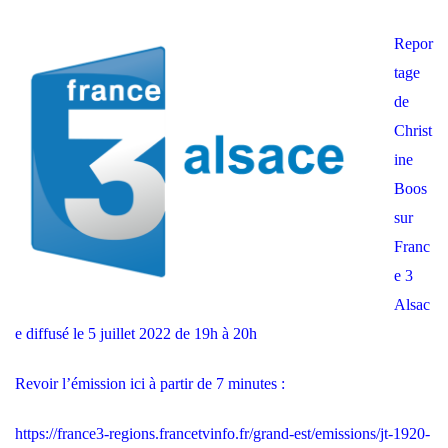
Repor
tage
de
Christ
ine
Boos
sur
Franc
e 3
Alsac
e diffusé le 5 juillet 2022 de 19h à 20h
Revoir l’émission ici à partir de 7 minutes :
https://france3-regions.francetvinfo.fr/grand-est/emissions/jt-1920-