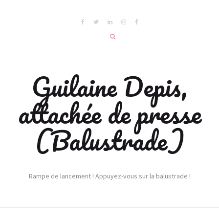
Guilaine Depis,
attachée de presse
(Balustrade)
Rampe de lancement ! Appuyez-vous sur la balustrade !