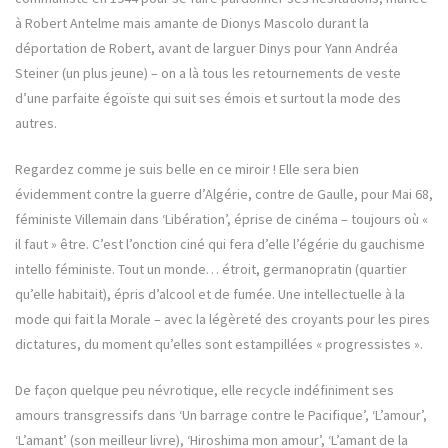
à Robert Antelme mais amante de Dionys Mascolo durant la
déportation de Robert, avant de larguer Dinys pour Yann Andréa
Steiner (un plus jeune) – on a là tous les retournements de veste
d’une parfaite égoïste qui suit ses émois et surtout la mode des
autres.
Regardez comme je suis belle en ce miroir ! Elle sera bien
évidemment contre la guerre d’Algérie, contre de Gaulle, pour Mai 68,
féministe Villemain dans ‘Libération’, éprise de cinéma – toujours où «
il faut » être. C’est l’onction ciné qui fera d’elle l’égérie du gauchisme
intello féministe. Tout un monde… étroit, germanopratin (quartier
qu’elle habitait), épris d’alcool et de fumée. Une intellectuelle à la
mode qui fait la Morale – avec la légèreté des croyants pour les pires
dictatures, du moment qu’elles sont estampillées « progressistes ».
De façon quelque peu névrotique, elle recycle indéfiniment ses
amours transgressifs dans ‘Un barrage contre le Pacifique’, ‘L’amour’,
‘L’amant’ (son meilleur livre), ‘Hiroshima mon amour’, ‘L’amant de la