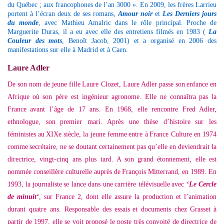
du
Québec
; aux francophones de l’an 3000 ». En 2009, les
frères Larrieu
portent à l’écran deux de ses romans,
Amour noir
et
Les Derniers jours
du monde
, avec
Mathieu Amalric
dans le rôle principal.
Proche de
Marguerite Duras, il a eu avec elle des entretiens filmés en 1983 (
La
Couleur des mots
, Benoît Jacob, 2001) et a organisé en 2006 des
manifestations sur elle à Madrid et à Caen.
Laure Adler
De son nom de jeune fille
Laure Clozet
, Laure Adler passe son
enfance en
Afrique
où son père est ingénieur agronome. Elle ne connaîtra pas la
France
avant l’âge de 17 ans. En 1968, elle rencontre Fred Adler,
ethnologue, son
premier mari
. Après une thèse d’
histoire
sur les
féministes
au
XIXe
siècle, la jeune
femme
entre à
France Culture
en 1974
comme
secrétaire
, ne se doutant certainement pas qu’elle en deviendrait la
directrice, vingt-cinq ans plus tard. A son
grand étonnement
, elle est
nommée conseillère culturelle auprès de
François Mitterrand
, en 1989. En
1993, la
journaliste
se lance dans une
carrière télévisuelle
avec
‘
Le Cercle
de minuit
‘
, sur France 2, dont elle assure la production et l’animation
durant quatre ans. Responsable des
essais
et documents chez
Grasset
à
partir de 1997, elle se voit proposé le poste très convoité de directrice de