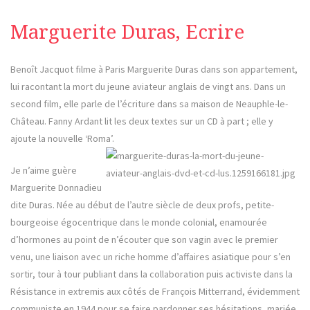
Marguerite Duras, Ecrire
Benoît Jacquot filme à Paris Marguerite Duras dans son appartement,
lui racontant la mort du jeune aviateur anglais de vingt ans. Dans un
second film, elle parle de l’écriture dans sa maison de Neauphle-le-
Château. Fanny Ardant lit les deux textes sur un CD à part ; elle y
ajoute la nouvelle ‘Roma’.
Je n’aime guère
Marguerite Donnadieu
dite Duras. Née au début de l’autre siècle de deux profs, petite-
bourgeoise égocentrique dans le monde colonial, enamourée
d’hormones au point de n’écouter que son vagin avec le premier
venu, une liaison avec un riche homme d’affaires asiatique pour s’en
sortir, tour à tour publiant dans la collaboration puis activiste dans la
Résistance in extremis aux côtés de François Mitterrand, évidemment
communiste en 1944 pour se faire pardonner ses hésitations, mariée