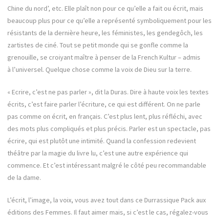
Chine du nord’, etc. Elle plaît non pour ce qu’elle a fait ou écrit, mais
beaucoup plus pour ce qu’elle a représenté symboliquement pour les
résistants de la dernière heure, les féministes, les gendegôch, les
zartistes de ciné. Tout se petit monde qui se gonfle comme la
grenouille, se croiyant maître à penser de la French Kultur – admis
à l’universel. Quelque chose comme la voix de Dieu sur la terre.
« Ecrire, c’est ne pas parler », dit la Duras. Dire à haute voix les textes
écrits, c’est faire parler l’écriture, ce qui est différent. On ne parle
pas comme on écrit, en français. C’est plus lent, plus réfléchi, avec
des mots plus compliqués et plus précis. Parler est un spectacle, pas
écrire, qui est plutôt une intimité. Quand la confession redevient
théâtre par la magie du livre lu, c’est une autre expérience qui
commence. Et c’est intéressant malgré le côté peu recommandable
de la dame.
L’écrit, l’image, la voix, vous avez tout dans ce Durrassique Pack aux
éditions des Femmes. Il faut aimer mais, si c’est le cas, régalez-vous