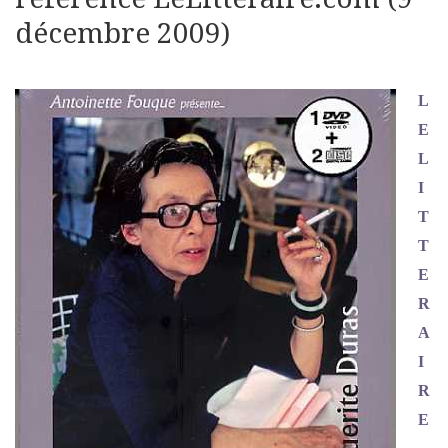
décembre 2009)
L
E
L
I
T
T
E
R
A
I
R
E