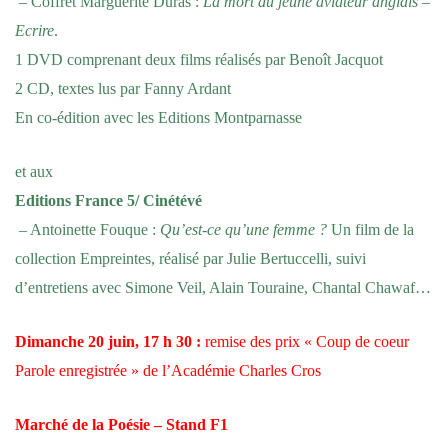
– Coffret Marguerite Duras :
La mort du jeune aviateur anglais
–
Ecrire
.
1 DVD comprenant deux films réalisés par Benoît Jacquot
2 CD, textes lus par Fanny Ardant
En co-édition avec les Editions Montparnasse
et aux
Editions France 5/ Cinétévé
– Antoinette Fouque :
Qu’est-ce qu’une femme ?
Un film de la
collection Empreintes, réalisé par Julie Bertuccelli, suivi
d’entretiens avec Simone Veil, Alain Touraine, Chantal Chawaf…
Dimanche 20 juin, 17 h 30 :
remise des prix « Coup de coeur
Parole enregistrée » de l’Académie Charles Cros
Marché de la Poésie – Stand F1