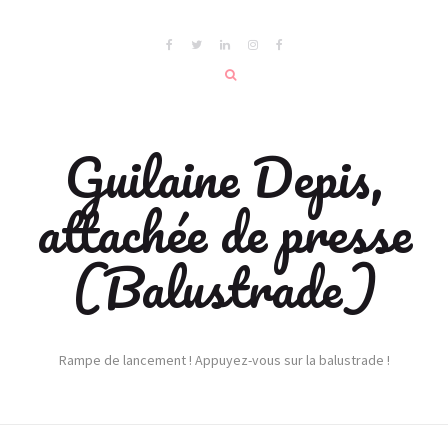
Guilaine Depis,
attachée de presse
(Balustrade)
Rampe de lancement ! Appuyez-vous sur la balustrade !