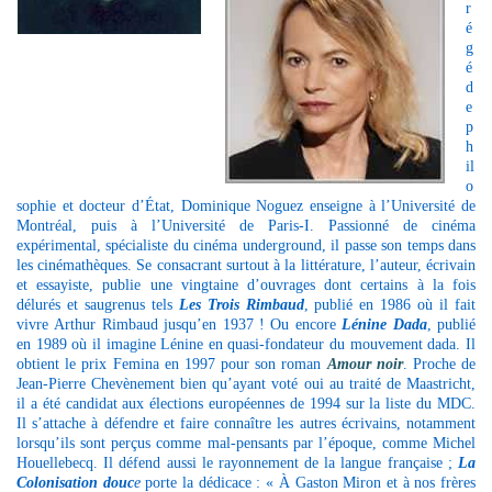
r
é
g
é
d
e
p
h
il
o
sophie et docteur d’État, Dominique Noguez enseigne à l’
Université de
Montréal
, puis à l’
Université de Paris-I
. Passionné de
cinéma
expérimental
, spécialiste du
cinéma underground
, il passe son temps dans
les cinémathèques. Se consacrant surtout à la littérature, l’auteur, écrivain
et essayiste, publie une vingtaine d’ouvrages dont certains à la fois
délurés et saugrenus tels
Les Trois Rimbaud
, publié en 1986 où il fait
vivre
Arthur Rimbaud
jusqu’en 1937 ! Ou encore
Lénine Dada
, publié
en 1989 où il imagine
Lénine
en quasi-fondateur du mouvement
dada
. Il
obtient le
prix Femina
en
1997
pour son roman
Amour noir
. Proche de
Jean-Pierre Chevènement
bien qu’ayant voté oui au
traité de Maastricht
,
il a été candidat aux élections européennes de 1994 sur la liste du
MDC
.
Il s’attache à défendre et faire connaître les autres écrivains, notamment
lorsqu’ils sont perçus comme mal-pensants par l’époque, comme
Michel
Houellebecq
. Il défend aussi le rayonnement de la langue française ;
La
Colonisation douc
e
porte la dédicace : « À
Gaston Miron
et à nos frères