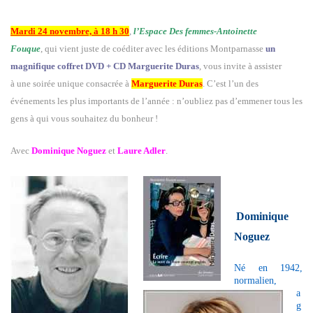
Mardi 24 novembre, à 18 h 30
,
l’Espace Des femmes-Antoinette
Fouque
, qui vient juste de coéditer avec les éditions Montparnasse
un
magnifique coffret DVD + CD Marguerite Duras
, vous invite à assister
à une soirée unique consacrée à
Marguerite Duras
. C’est l’un des
événements les plus importants de l’année : n’oubliez pas d’emmener tous les
gens à qui vous souhaitez du bonheur !
Avec
Dominique Noguez
et
Laure Adler
.
Dominique
Noguez
Né en 1942,
normalien,
a
g