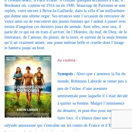
d’Orléans désert, à Paris irradié. Il connaît quelques accalmies à Pau, à
Bordeaux où, comme en 1914 ou en 1940, beaucoup de Parisiens se sont
repliés, voire encore à Brive-la-Gaillarde, dans la villa d’un milliardaire
qui donne une ultime orgie. Ses errances sont l’occasion de retrouver de
vieux amis ou de rencontrer des jeunes femmes qui l’aident à passer avec
moins d’angoisse ces derniers jours du monde. Avec elles, avec eux, il
parle de ce qui est en train d’arriver, de l’Histoire, du mal, de Dieu, de la
littérature, de l’amour, du plaisir, de la mort, et surtout de la seule femme
qu’il ait vraiment aimée, une jeune métisse belle et cruelle dont l’image
le hantera jusqu’au bout.
Au cinéma :
Synopsis :
Alors que s’annonce la fin du
monde, Robinson Laborde se remet peu à
peu de l’échec d’une aventure
sentimentale pour laquelle il s’était décidé
à quitter sa femme.
Malgré l’imminence
du désastre, et peut-être pour mieux y
faire face, il s’élance dans une véritable
odyssée amoureuse qui l’entraîne sur les routes de France et d’Espagne.