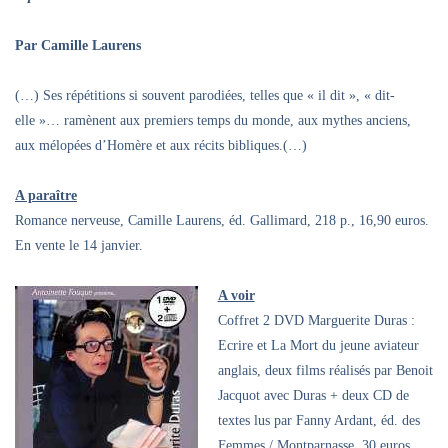
Par Camille Laurens
(…) Ses répétitions si souvent parodiées, telles que « il dit », « dit-
elle »… ramènent aux premiers temps du monde, aux mythes anciens,
aux mélopées d’Homère et aux récits bibliques.(…)
A paraître
Romance nerveuse, Camille Laurens, éd. Gallimard, 218 p., 16,90 euros.
En vente le 14 janvier.
A voir
Coffret 2 DVD Marguerite Duras :
Ecrire et La Mort du jeune aviateur
anglais, deux films réalisés par Benoit
Jacquot avec Duras + deux CD de
textes lus par Fanny Ardant, éd. des
Femmes / Montparnasse, 30 euros