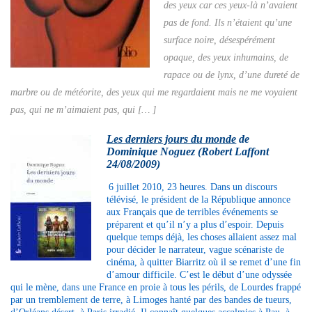
des yeux car ces yeux-là n’avaient
pas de fond. Ils n’étaient qu’une
surface noire, désespérément
opaque, des yeux inhumains, de
rapace ou de lynx, d’une dureté de
marbre ou de météorite, des yeux qui me regardaient mais ne me voyaient
pas, qui ne m’aimaient pas, qui [… ]
Les derniers jours du monde
de
Dominique Noguez
(Robert Laffont
24/08/2009)
6 juillet 2010, 23 heures. Dans un discours
télévisé, le président de la République annonce
aux Français que de terribles événements se
préparent et qu’il n’y a plus d’espoir. Depuis
quelque temps déjà, les choses allaient assez mal
pour décider le narrateur, vague scénariste de
cinéma, à quitter Biarritz où il se remet d’une fin
d’amour difficile. C’est le début d’une odyssée
qui le mène, dans une France en proie à tous les périls, de Lourdes frappé
par un tremblement de terre, à Limoges hanté par des bandes de tueurs,