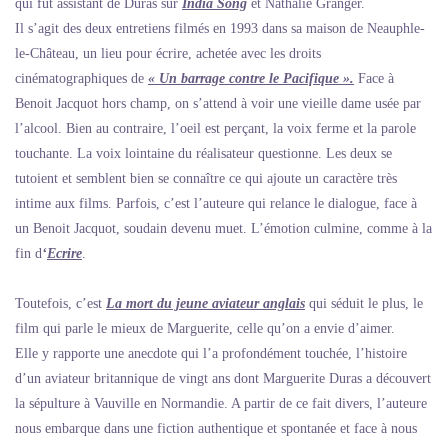
qui fut assistant de Duras sur
India Song
et Nathalie Granger.
Il s’agit des deux entretiens filmés en 1993 dans sa maison de Neauphle-
le-Château, un lieu pour écrire, achetée avec les droits
cinématographiques de
« Un barrage contre le Pacifique ».
Face à
Benoit Jacquot hors champ, on s’attend à voir une vieille dame usée par
l’alcool. Bien au contraire, l’oeil est perçant, la voix ferme et la parole
touchante. La voix lointaine du réalisateur questionne. Les deux se
tutoient et semblent bien se connaître ce qui ajoute un caractère très
intime aux films. Parfois, c’est l’auteure qui relance le dialogue, face à
un Benoit Jacquot, soudain devenu muet. L’émotion culmine, comme à la
fin d
‘
Ecrire
.
Toutefois, c’est
La mort du jeune aviateur anglais
qui séduit le plus, le
film qui parle le mieux de Marguerite, celle qu’on a envie d’aimer.
Elle y rapporte une anecdote qui l’a profondément touchée, l’histoire
d’un aviateur britannique de vingt ans dont Marguerite Duras a découvert
la sépulture à Vauville en Normandie. A partir de ce fait divers, l’auteure
nous embarque dans une fiction authentique et spontanée et face à nous