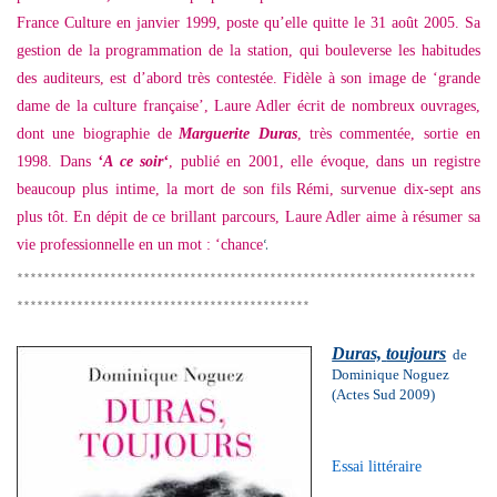
France Culture en janvier 1999, poste qu’elle quitte le 31 août 2005. Sa
gestion de la programmation de la station, qui bouleverse les habitudes
des auditeurs, est d’abord très contestée. Fidèle à son image de ‘grande
dame de la culture française’, Laure Adler écrit de nombreux ouvrages,
dont une biographie de
Marguerite Duras
, très commentée, sortie en
1998. Dans
‘
A ce soir
‘
, publié en 2001, elle évoque, dans un registre
beaucoup plus intime, la mort de son fils
Rémi
, survenue dix-sept ans
plus tôt. En dépit de ce brillant parcours, Laure Adler aime à résumer sa
‘.
vie professionnelle en un mot : ‘
chance
*********************************************************************
********************************************
Duras,
toujours
de
Dominique Noguez
(Actes Sud 2009)
Essai littéraire