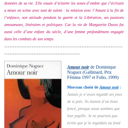
données de sa vie. Elle essaie d’éclairer les zones d’ombre que l’écrivain
a mises en scène avec tant de talent : la relation avec l’Amant à la fin de
l’enfance, son attitude pendant la guerre et la Libération, ses passions
amoureuses, littéraires et politiques. Car la vie de Marguerite Duras fut
aussi celle d’une enfant du siècle, d’une femme profondément engagée
dans les combats de son temps.
*********************************************************************
********************************************
Amour noir
de Dominique
Noguez
(Gallimard, Prix
Fémina 1997 et Folio, 1999)
Morceau choisi de
Amour noir
:
Jamais je n’avais regardé ses yeux
de si près. Ils étaient d’un brun
foncé, presque aussi sombres que
leur pupille. Je ne pourrais pas
écrire que je la regardais au fond