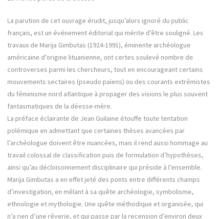
La parution de cet ouvrage érudit, jusqu’alors ignoré du public
français, est un événement éditorial qui mérite d’être souligné. Les
travaux de Marija Gimbutas (1924-1991), éminente archéologue
américaine d’origine lituanienne, ont certes soulevé nombre de
controverses parmi les chercheurs, tout en encourageant certains
mouvements sectaires (pseudo païens) ou des courants extrémistes
du féminisme nord atlantique à propager des visions le plus souvent
fantasmatiques de la déesse-mère.
La préface éclairante de Jean Guilaine étouffe toute tentation
polémique en admettant que certaines thèses avancées par
l’archéologue doivent être nuancées, mais il rend aussi hommage au
travail colossal de classification puis de formulation d’hypothèses,
ainsi qu’au décloisonnement disciplinaire qui préside à l’ensemble.
Marija Gimbutas a en effet jeté des ponts entre différents champs
d’investigation, en mêlant à sa quête archéologie, symbolisme,
ethnologie et mythologie. Une quête méthodique et organisée, qui
n’a rien d’une rêverie, et qui passe par la recension d’environ deux