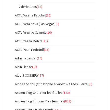
Valérie Gans
(13)
ACTU Valérie Fauchet
(35)
ACTU Vera Nova (Las Vegas)
(9)
ACTU Virginie Calmels
(10)
ACTU Yezza Mehira
(11)
ACTU Youri Fedotoff
(16)
Adriana Langer
(14)
Alain Llense
(19)
Albert COSSERY
(77)
Alpha and You (Christophe Alvarez & Agnès Pierre)
(5)
Ancien Blog Chercher les étoiles
(123)
Ancien Blog Éditions Des femmes
(853)
Ancien Blog Guilaine Depis
(571)