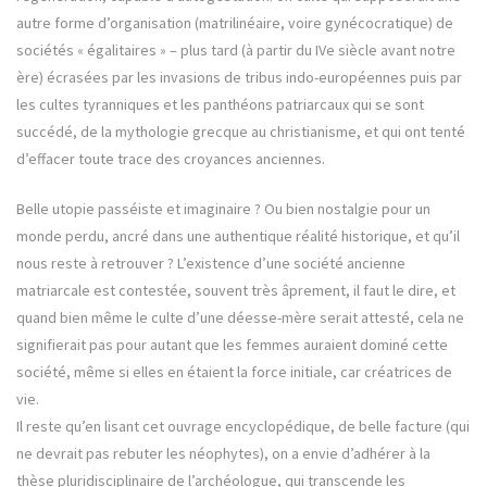
autre forme d’organisation (matrilinéaire, voire gynécocratique) de
sociétés « égalitaires » – plus tard (à partir du IVe siècle avant notre
ère) écrasées par les invasions de tribus indo-européennes puis par
les cultes tyranniques et les panthéons patriarcaux qui se sont
succédé, de la mythologie grecque au christianisme, et qui ont tenté
d’effacer toute trace des croyances anciennes.
Belle utopie passéiste et imaginaire ? Ou bien nostalgie pour un
monde perdu, ancré dans une authentique réalité historique, et qu’il
nous reste à retrouver ? L’existence d’une société ancienne
matriarcale est contestée, souvent très âprement, il faut le dire, et
quand bien même le culte d’une déesse-mère serait attesté, cela ne
signifierait pas pour autant que les femmes auraient dominé cette
société, même si elles en étaient la force initiale, car créatrices de
vie.
Il reste qu’en lisant cet ouvrage encyclopédique, de belle facture (qui
ne devrait pas rebuter les néophytes), on a envie d’adhérer à la
thèse pluridisciplinaire de l’archéologue, qui transcende les