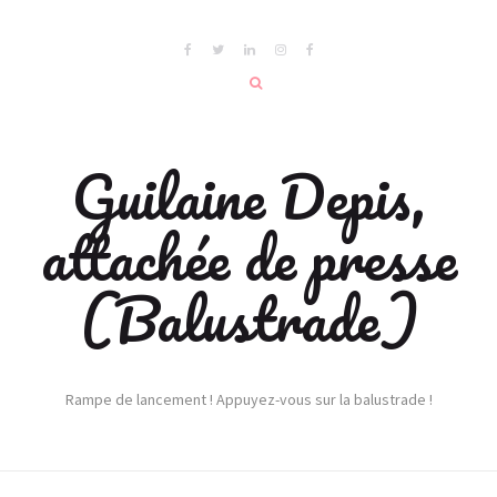
Guilaine Depis,
attachée de presse
(Balustrade)
Rampe de lancement ! Appuyez-vous sur la balustrade !