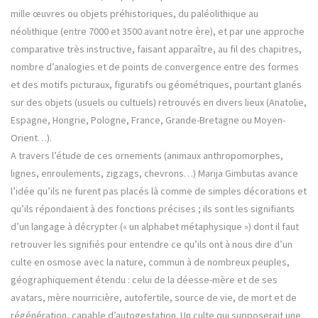
mille œuvres ou objets préhistoriques, du paléolithique au
néolithique (entre 7000 et 3500 avant notre ère), et par une approche
comparative très instructive, faisant apparaître, au fil des chapitres,
nombre d’analogies et de points de convergence entre des formes
et des motifs picturaux, figuratifs ou géométriques, pourtant glanés
sur des objets (usuels ou cultuels) retrouvés en divers lieux (Anatolie,
Espagne, Hongrie, Pologne, France, Grande-Bretagne ou Moyen-
Orient…).
A travers l’étude de ces ornements (animaux anthropomorphes,
lignes, enroulements, zigzags, chevrons…) Marija Gimbutas avance
l’idée qu’ils ne furent pas placés là comme de simples décorations et
qu’ils répondaient à des fonctions précises ; ils sont les signifiants
d’un langage à décrypter (« un alphabet métaphysique ») dont il faut
retrouver les signifiés pour entendre ce qu’ils ont à nous dire d’un
culte en osmose avec la nature, commun à de nombreux peuples,
géographiquement étendu : celui de la déesse-mère et de ses
avatars, mère nourricière, autofertile, source de vie, de mort et de
régénération, capable d’autogestation. Un culte qui supposerait une