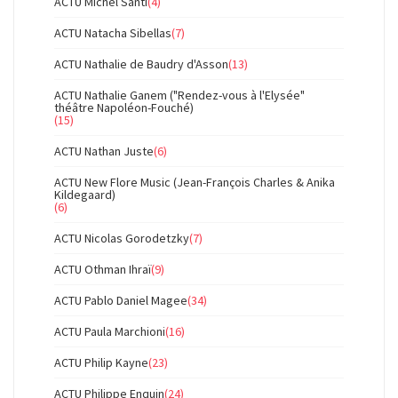
ACTU Michel Santi
(4)
ACTU Natacha Sibellas
(7)
ACTU Nathalie de Baudry d'Asson
(13)
ACTU Nathalie Ganem ("Rendez-vous à l'Elysée"
théâtre Napoléon-Fouché)
(15)
ACTU Nathan Juste
(6)
ACTU New Flore Music (Jean-François Charles & Anika
Kildegaard)
(6)
ACTU Nicolas Gorodetzky
(7)
ACTU Othman Ihraï
(9)
ACTU Pablo Daniel Magee
(34)
ACTU Paula Marchioni
(16)
ACTU Philip Kayne
(23)
ACTU Philippe Enquin
(24)