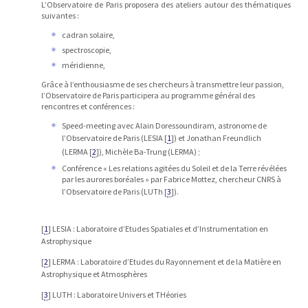
L’Observatoire de Paris proposera des ateliers autour des thématiques
suivantes :
cadran solaire,
spectroscopie,
méridienne,
Grâce à l’enthousiasme de ses chercheurs à transmettre leur passion,
l’Observatoire de Paris participera au programme général des
rencontres et conférences :
Speed-meeting avec Alain Doressoundiram, astronome de
l’Observatoire de Paris (LESIA
[
1
]
) et Jonathan Freundlich
(LERMA
[
2
]
), Michèle Ba-Trung (LERMA) ;
Conférence « Les relations agitées du Soleil et de la Terre révélées
par les aurores boréales » par Fabrice Mottez, chercheur CNRS à
l’Observatoire de Paris (LUTh
[
3
]
).
[
1
]
LESIA : Laboratoire d’Etudes Spatiales et d’Instrumentation en
Astrophysique
[
2
]
LERMA : Laboratoire d’Etudes du Rayonnement et de la Matière en
Astrophysique et Atmosphères
[
3
]
LUTH : Laboratoire Univers et THéories