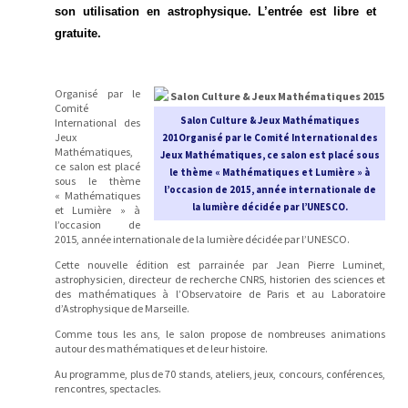
son utilisation en astrophysique. L’entrée est libre et
gratuite.
Organisé par le
Comité
Salon Culture & Jeux Mathématiques
International des
Jeux
201Organisé par le Comité International des
Mathématiques,
Jeux Mathématiques, ce salon est placé sous
ce salon est placé
le thème « Mathématiques et Lumière » à
sous le thème
l’occasion de 2015, année internationale de
« Mathématiques
la lumière décidée par l’UNESCO.
et Lumière » à
l’occasion de
2015, année internationale de la lumière décidée par l’UNESCO.
Cette nouvelle édition est parrainée par Jean Pierre Luminet,
astrophysicien, directeur de recherche CNRS, historien des sciences et
des mathématiques à l’Observatoire de Paris et au Laboratoire
d’Astrophysique de Marseille.
Comme tous les ans, le salon propose de nombreuses animations
autour des mathématiques et de leur histoire.
Au programme, plus de 70 stands, ateliers, jeux, concours, conférences,
rencontres, spectacles.