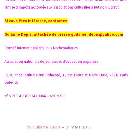
remise d’impôts accordée aux associations culturelles à but non lucratif.
Si vous êtes intéressé, contactez
Guilaine Depis, attachée de presse guilaine_depis@yahoo.com
Comité International des Jeux Mathématiques
Association nationale de jeunesse et d’éducation populaire
CIJM, chez Institut Henri Poincaré, 11 rue Pierre et Marie Curie, 75231 Paris
cedex 05
N° SIRET 433 879 343 00047 – APE 927 C
by
Guilaine Depis
-
31 mars 2015