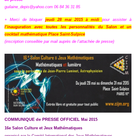
guilaine_depis@yahoo.com
06 84 36 31 85
+ Merci de bloquer
jeudi 28 mai 2015 à midi
pour assister à
l’inauguration avec toutes les personnalités du Salon et un
cocktail
mathématique Place Saint-Sulpice
(inscription conseillée par mail auprès de l’attachée de presse)
COMMUNIQUE de PRESSE OFFICIEL
Mai 2015
16
e
Salon Culture et Jeux Mathématiques
organisé par le Comité International des Jeux Mathématiques