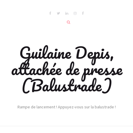
Guilaine Depis,
attachée de presse
(Balustrade)
Rampe de lancement ! Appuyez-vous sur la balustrade !