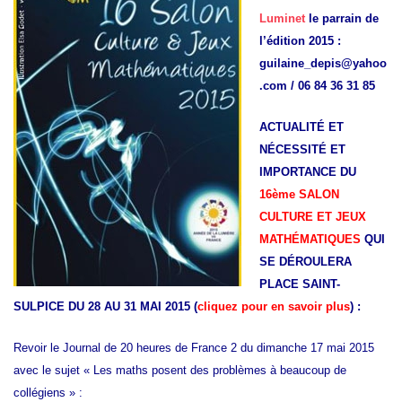
Luminet
le parrain de
l’édition 2015 :
guilaine_depis@yahoo
.com / 06 84 36 31 85
ACTUALITÉ ET
NÉCESSITÉ ET
IMPORTANCE DU
16ème SALON
CULTURE ET JEUX
MATHÉMATIQUES
QUI
SE DÉROULERA
PLACE SAINT-
SULPICE DU 28 AU 31 MAI 2015 (
cliquez pour en savoir plus
) :
Revoir le Journal de 20 heures de France 2 du dimanche 17 mai 2015
avec le sujet « Les maths posent des problèmes à beaucoup de
collégiens » :