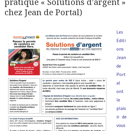
pratique « Solutions d’argent »
chez Jean de Portal)
Les
Editi
ons
Jean
de
Port
al
ont
le
plais
ir de
vous