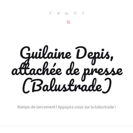
Guilaine Depis,
attachée de presse
(Balustrade)
Rampe de lancement ! Appuyez-vous sur la balustrade !