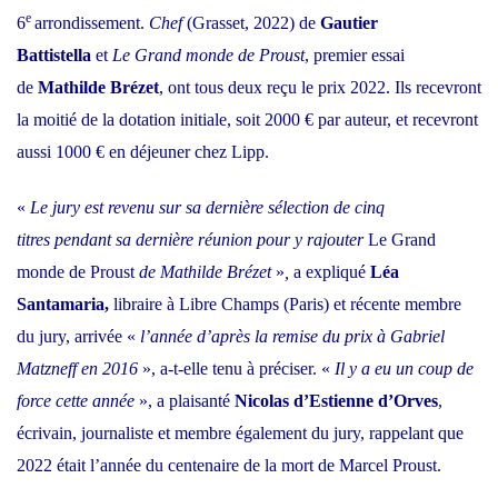
e
6
arrondissement.
Chef
(Grasset, 2022) de
Gautier
Battistella
et
Le Grand monde de Proust
, premier essai
de
Mathilde Brézet
, ont tous deux reçu le prix 2022. Ils recevront
la moitié de la dotation initiale, soit 2000 € par auteur, et recevront
aussi 1000 € en déjeuner chez Lipp.
«
Le jury est revenu sur sa dernière
sélection de cinq
titres
pendant sa dernière réunion pour y rajouter
Le Grand
monde de Proust
de Mathilde Brézet
»
,
a expliqué
Léa
Santamaria,
libraire à Libre Champs (Paris) et récente membre
du jury, arrivée «
l’année d’après la remise du prix à Gabriel
Matzneff
en 2016
», a-t-elle tenu à préciser. «
Il y a eu un coup de
force
cette année
», a plaisanté
Nicolas d’Estienne d’Orves
,
écrivain, journaliste et membre également du jury, rappelant que
2022 était l’année du centenaire de la mort de Marcel Proust.