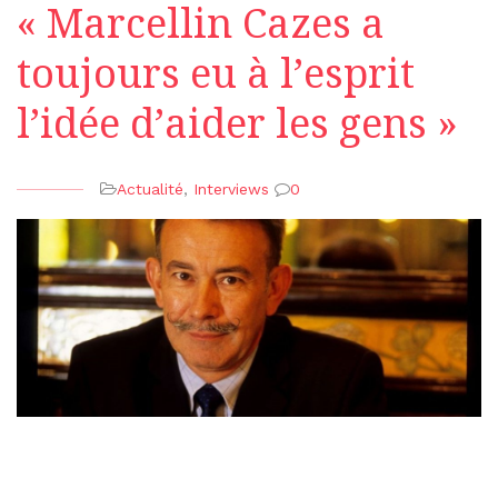
« Marcellin Cazes a
toujours eu à l’esprit
l’idée d’aider les gens »
Actualité
,
Interviews
0