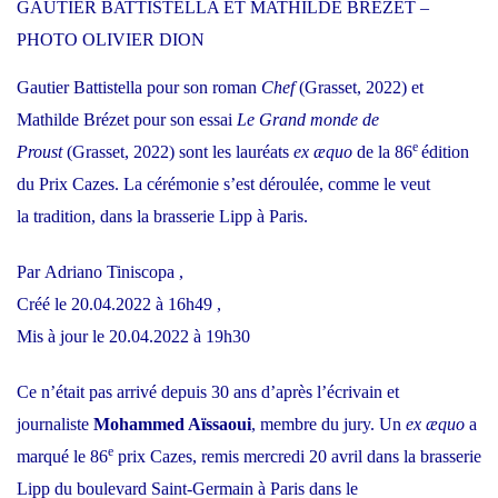
GAUTIER BATTISTELLA ET MATHILDE BRÉZET –
PHOTO OLIVIER DION
Gautier Battistella pour son roman
Chef
(Grasset, 2022) et
Mathilde Brézet pour son essai
Le Grand monde de
e
Proust
(Grasset, 2022) sont les lauréats
ex æquo
de la 86
édition
du Prix Cazes. La cérémonie s’est déroulée, comme le veut
la tradition, dans la brasserie Lipp à Paris.
Par
Adriano Tiniscopa
,
Créé
le 20.04.2022
à 16h49
,
Mis à jour le 20.04.2022 à 19h30
Ce n’était pas arrivé depuis 30 ans d’après l’écrivain et
journaliste
Mohammed Aïssaoui
, membre du jury. Un
ex æquo
a
e
marqué le 86
prix Cazes, remis mercredi 20 avril dans la brasserie
Lipp du boulevard Saint-Germain à Paris dans le