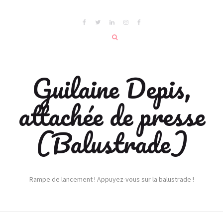
Guilaine Depis,
attachée de presse
(Balustrade)
Rampe de lancement ! Appuyez-vous sur la balustrade !