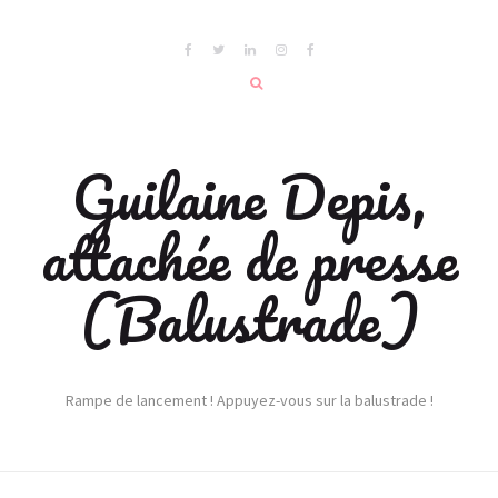
Guilaine Depis,
attachée de presse
(Balustrade)
Rampe de lancement ! Appuyez-vous sur la balustrade !