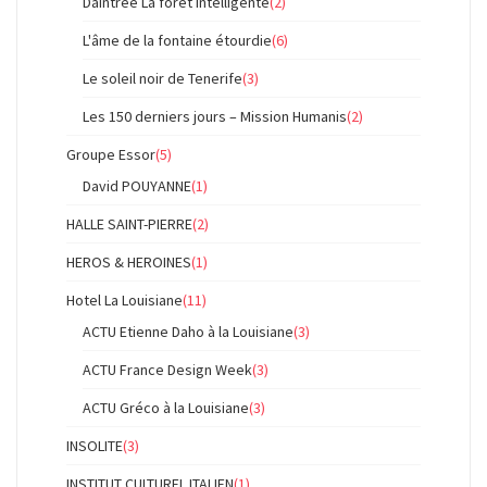
Daintree La foret intelligente
(2)
L'âme de la fontaine étourdie
(6)
Le soleil noir de Tenerife
(3)
Les 150 derniers jours – Mission Humanis
(2)
Groupe Essor
(5)
David POUYANNE
(1)
HALLE SAINT-PIERRE
(2)
HEROS & HEROINES
(1)
Hotel La Louisiane
(11)
ACTU Etienne Daho à la Louisiane
(3)
ACTU France Design Week
(3)
ACTU Gréco à la Louisiane
(3)
INSOLITE
(3)
INSTITUT CULTUREL ITALIEN
(1)