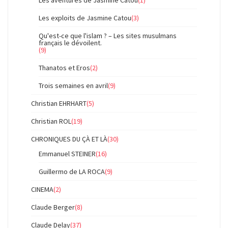
Les aventures de Jasmine Catou
(1)
Les exploits de Jasmine Catou
(3)
Qu'est-ce que l'islam ? – Les sites musulmans
français le dévoilent.
(9)
Thanatos et Eros
(2)
Trois semaines en avril
(9)
Christian EHRHART
(5)
Christian ROL
(19)
CHRONIQUES DU ÇÀ ET LÀ
(30)
Emmanuel STEINER
(16)
Guillermo de LA ROCA
(9)
CINEMA
(2)
Claude Berger
(8)
Claude Delay
(37)