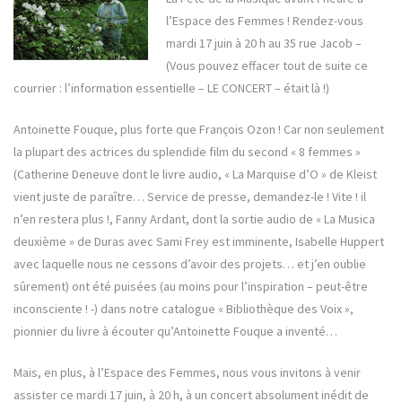
l’Espace des Femmes ! Rendez-vous
mardi 17 juin à 20 h au 35 rue Jacob –
(Vous pouvez effacer tout de suite ce
courrier : l’information essentielle – LE CONCERT – était là !)
Antoinette Fouque, plus forte que François Ozon ! Car non seulement
la plupart des actrices du splendide film du second « 8 femmes »
(Catherine Deneuve dont le livre audio, « La Marquise d’O » de Kleist
vient juste de paraître… Service de presse, demandez-le ! Vite ! il
n’en restera plus !, Fanny Ardant, dont la sortie audio de « La Musica
deuxième » de Duras avec Sami Frey est imminente, Isabelle Huppert
avec laquelle nous ne cessons d’avoir des projets… et j’en oublie
sûrement) ont été puisées (au moins pour l’inspiration – peut-être
inconsciente ! -) dans notre catalogue « Bibliothèque des Voix »,
pionnier du livre à écouter qu’Antoinette Fouque a inventé…
Mais, en plus, à l’Espace des Femmes, nous vous invitons à venir
assister ce mardi 17 juin, à 20 h, à un concert absolument inédit de