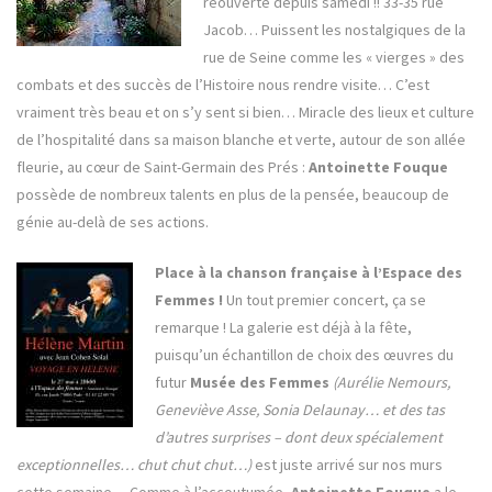
réouverte depuis samedi !! 33-35 rue
Jacob… Puissent les nostalgiques de la
rue de Seine comme les « vierges » des
combats et des succès de l’Histoire nous rendre visite… C’est
vraiment très beau et on s’y sent si bien… Miracle des lieux et culture
de l’hospitalité dans sa maison blanche et verte, autour de son allée
fleurie, au cœur de Saint-Germain des Prés :
Antoinette Fouque
possède de nombreux talents en plus de la pensée, beaucoup de
génie au-delà de ses actions.
Place à la chanson française à l’Espace des
Femmes !
Un tout premier concert, ça se
remarque ! La galerie est déjà à la fête,
puisqu’un échantillon de choix des œuvres du
futur
Musée des Femmes
(Aurélie Nemours,
Geneviève Asse, Sonia Delaunay… et des tas
d’autres surprises – dont deux spécialement
exceptionnelles… chut chut chut…)
est juste arrivé sur nos murs