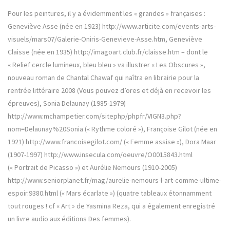
Pour les peintures, il y a évidemment les « grandes » françaises :
Geneviève Asse (née en 1923) http://www.articite.com/events-arts-
visuels/mars07/Galerie-Oniris-Genevieve-Asse.htm, Geneviève
Claisse (née en 1935) http://imagoart.club.fr/claisse.htm – dont le
« Relief cercle lumineux, bleu bleu » va illustrer « Les Obscures »,
nouveau roman de Chantal Chawaf qui naîtra en librairie pour la
rentrée littéraire 2008 (Vous pouvez d’ores et déjà en recevoir les
épreuves), Sonia Delaunay (1985-1979)
http://www.mchampetier.com/sitephp/phpfr/VIGN3.php?
nom=Delaunay%20Sonia (« Rythme coloré »), Françoise Gilot (née en
1921) http://www.francoisegilot.com/ (« Femme assise »), Dora Maar
(1907-1997) http://www.insecula.com/oeuvre/O0015843.html
(« Portrait de Picasso ») et Aurélie Nemours (1910-2005)
http://www.seniorplanet.fr/mag/aurelie-nemours-l-art-comme-ultime-
espoir.9380.html (« Mars écarlate ») (quatre tableaux étonnamment
tout rouges ! cf « Art » de Yasmina Reza, qui a également enregistré
un livre audio aux éditions Des femmes).