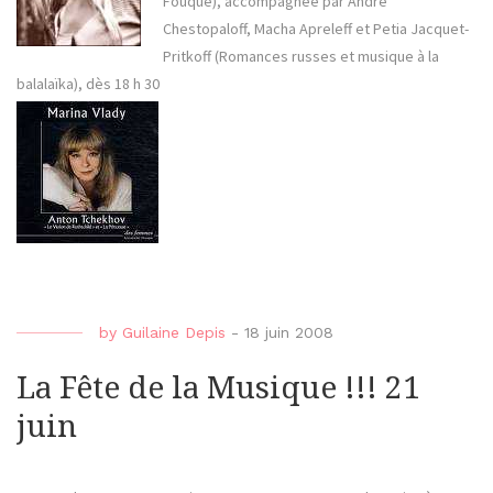
Fouque), accompagnée par André
Chestopaloff, Macha Apreleff et Petia Jacquet-
Pritkoff (Romances russes et musique à la
balalaïka), dès 18 h 30
by
Guilaine Depis
-
18 juin 2008
La Fête de la Musique !!! 21
juin