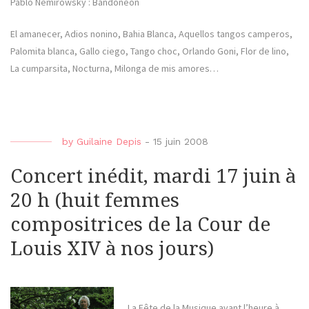
Pablo Nemirowsky : Bandonéon
El amanecer, Adios nonino, Bahia Blanca, Aquellos tangos camperos,
Palomita blanca, Gallo ciego, Tango choc, Orlando Goni, Flor de lino,
La cumparsita, Nocturna, Milonga de mis amores…
by
Guilaine Depis
-
15 juin 2008
Concert inédit, mardi 17 juin à
20 h (huit femmes
compositrices de la Cour de
Louis XIV à nos jours)
La Fête de la Musique avant l’heure à