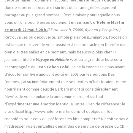
cette semaine… Comme à l’accoutumée,
Antoinette Fouque
a le
don de repérer la beauté et surtout de la faire généreusement
partager au plus grand nombre. C’est la raison pour laquelle nous
vous offrons pour 5 euros seulement
un concert d’Hélène Martin
ce mardi 27 mai à 20 h
(35 rue Jacob, 75006, flyer en pièce jointe).
Retrouvailles ou découverte, simple plaisir ou illumination, l’occasion
est unique et rêvée de venir assister à ce spectacle (en tournée dans
bien d’autres salles en ce moment, mais beaucoup plus cher !!)
joliment intitulé
« Voyage en Hélénie »,
et où la grande artiste sera
accompagnée de
Jean Cohen Colal
. Je ne la connaissais pas avant
d’écouter son livre audio, réédité en 2008 par les éditions Des
femmes, j’ai su immédiatement que ses textes m’habiteraient et me
nourriraient comme ceux de Barbara m’ont si considérablement
élevée. Je vous souhaite la bienvenue mardi, et surtout
d’expérimenter une émotion identique. Un seul lien de référence : le
site officiel http://www.helene-martin.com/ et quelques infos
recopiées pour ceux qui préfèrent les kits complets !! N’hésitez pas à
m’adresser vos éventuelles demandes de service de presse du CD,
«