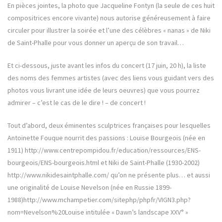
En pièces jointes, la photo que Jacqueline Fontyn (la seule de ces huit
compositrices encore vivante) nous autorise généreusement à faire
circuler pour illustrer la soirée et l’une des célèbres « nanas » de Niki
de Saint-Phalle pour vous donner un aperçu de son travail…
Et ci-dessous, juste avant les infos du concert (17 juin, 20 h), la liste
des noms des femmes artistes (avec des liens vous guidant vers des
photos vous livrant une idée de leurs oeuvres) que vous pourrez
admirer – c’est le cas de le dire ! – de concert !
Tout d’abord, deux éminentes sculptrices françaises pour lesquelles
Antoinette Fouque nourrit des passions : Louise Bourgeois (née en
1911) http://www.centrepompidou.fr/education/ressources/ENS-
bourgeois/ENS-bourgeois.html et Niki de Saint-Phalle (1930-2002)
http://www.nikidesaintphalle.com/ qu’on ne présente plus… et aussi
une originalité de Louise Nevelson (née en Russie 1899-
1988)http://www.mchampetier.com/sitephp/phpfr/VIGN3.php?
nom=Nevelson%20Louise intitulée « Dawn’s landscape XXV° »