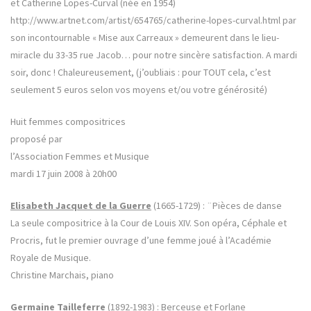
et Catherine Lopes-Curval (née en 1954)
http://www.artnet.com/artist/654765/catherine-lopes-curval.html par
son incontournable « Mise aux Carreaux » demeurent dans le lieu-
miracle du 33-35 rue Jacob… pour notre sincère satisfaction. A mardi
soir, donc ! Chaleureusement, (j’oubliais : pour TOUT cela, c’est
seulement 5 euros selon vos moyens et/ou votre générosité)
Huit femmes compositrices
proposé par
l’Association Femmes et Musique
mardi 17 juin 2008 à 20h00
Elisabeth Jacquet de la Guerre
(1665-1729) : ¨Pièces de danse
La seule compositrice à la Cour de Louis XIV. Son opéra, Céphale et
Procris, fut le premier ouvrage d’une femme joué à l’Académie
Royale de Musique.
Christine Marchais, piano
Germaine Tailleferre
(1892-1983) : Berceuse et Forlane