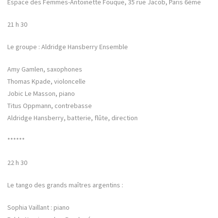
Espace des Femmes-Antoinette Fouque, 35 rue Jacob, Paris 6ème
21 h 30
Le groupe : Aldridge Hansberry Ensemble
Amy Gamlen, saxophones
Thomas Kpade, violoncelle
Jobic Le Masson, piano
Titus Oppmann, contrebasse
Aldridge Hansberry, batterie, flûte, direction
******
22 h 30
Le tango des grands maîtres argentins :
Sophia Vaillant : piano