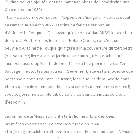
L’ultime oeuvre ajoutée est une immense photo de l’américaine Nan
Goldin (née en 1953)
http://www.centrepompidou.fr/expositions/nangoldin/ dont le soleil
se remarque en écho aux « Dessins de feutres sur papier »
d’Antoinette Fouque… Qui savait qu’elle possédait AUSSI le talent du
dessin…? Peut-être les lecteurs d’Hélène Cixous, car c’est une
oeuvre d’Antoinette Fouque qui figure sur la couverture du tout petit
(par sa taille !) livre « Un vrai jardin » . Une autre, très proche sur le
mur, est aussi stupéfiante de beauté : « Nuit de pleine lune sur Terre
Sauvage », et toutes les autres… Seulement, elle est si modeste que
personne n’est au courant. Pourtant, les visiteurs de la Galerie sont
ébahis quand ils voient ses dessins si colorés (comme mes émiles !),
avec toujours me semble t-il, ce soleil, ce point lumineux de vie…
d’espoir…?
Les amies de la Maison qui ont été à l’honneur lors des deux
premières expositions, Colette Deblé (née en 1944)
http://imagoart.club.fr/deble.htm par trois de ses fameuses « Vénus »