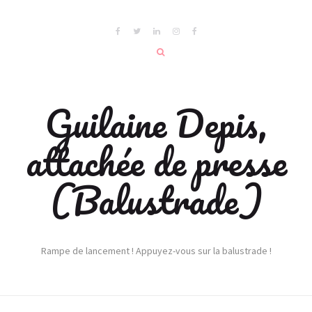
Guilaine Depis,
attachée de presse
(Balustrade)
Rampe de lancement ! Appuyez-vous sur la balustrade !