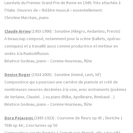
Lauréate du Premier Grand Prix de Rome en 1949. Très attachée à
l’Italie. Oeuvres de « théâtre musical » essentiellement.
Christine Marchais, piano
Claude Arrieu
(1903-1990) : Sonatine (Allegro, Andantino, Presto)
A beaucoup composé, notamment pour la scène (ballets, opéras-
comiques) et a travaillé aussi comme productrice et metteur en
ondes à la Radiodiffusion.
Béatrice Godeau, piano – Corinne Hourneau, flûte
Denise Roger
(1924-2005) : Sonatine (Animé, Lent, Vif)
Compositrice qui a poursuivi une carrière de pianiste et créé de
nombreuses oeuvres destinées à la voix, avec instruments (poèmes
de Verlaine, Claudel…) ou piano (Rilke, Apollinaire, Rimbaud…)
Béatrice Godeau, piano – Corinne Hourneau, flûte
Dora Pejacevic
(1885-1923) : Couronne de fleurs op 45 ; Sketche 1
TEBI op 44 ; 2 nocturnes op 50
Compositrice croate formée à Zagreb puis Munich, elle a travaillé