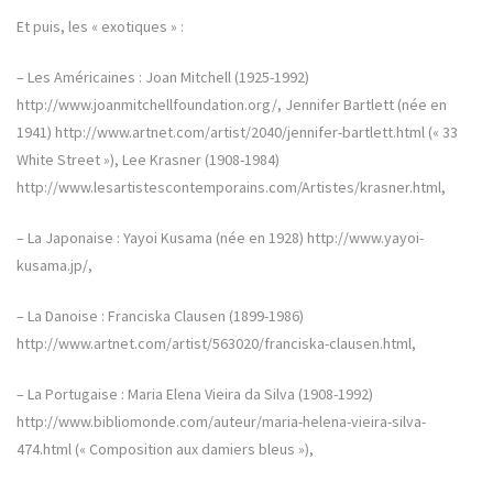
Et puis, les « exotiques » :
– Les Américaines : Joan Mitchell (1925-1992)
http://www.joanmitchellfoundation.org/, Jennifer Bartlett (née en
1941) http://www.artnet.com/artist/2040/jennifer-bartlett.html (« 33
White Street »), Lee Krasner (1908-1984)
http://www.lesartistescontemporains.com/Artistes/krasner.html,
– La Japonaise : Yayoi Kusama (née en 1928) http://www.yayoi-
kusama.jp/,
– La Danoise : Franciska Clausen (1899-1986)
http://www.artnet.com/artist/563020/franciska-clausen.html,
– La Portugaise : Maria Elena Vieira da Silva (1908-1992)
http://www.bibliomonde.com/auteur/maria-helena-vieira-silva-
474.html (« Composition aux damiers bleus »),