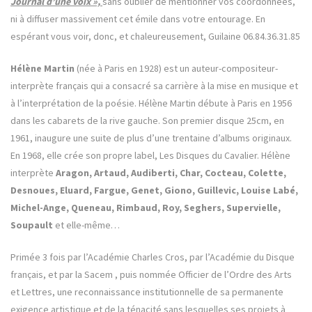
Journal d’une voix »,
sans oublier de mentionner vos coordonnées,
ni à diffuser massivement cet émile dans votre entourage. En
espérant vous voir, donc, et chaleureusement, Guilaine 06.84.36.31.85
Hélène Martin
(née à Paris en 1928) est un auteur-compositeur-
interprète français qui a consacré sa carrière à la mise en musique et
à l’interprétation de la poésie. Hélène Martin débute à Paris en 1956
dans les cabarets de la rive gauche. Son premier disque 25cm, en
1961, inaugure une suite de plus d’une trentaine d’albums originaux.
En 1968, elle crée son propre label, Les Disques du Cavalier. Hélène
interprète
Aragon, Artaud, Audiberti, Char, Cocteau, Colette,
Desnoues, Eluard, Fargue, Genet, Giono, Guillevic, Louise Labé,
Michel-Ange, Queneau, Rimbaud, Roy, Seghers, Supervielle,
Soupault
et elle-même…
Primée 3 fois par l’Académie Charles Cros, par l’Académie du Disque
français, et par la Sacem , puis nommée Officier de l’Ordre des Arts
et Lettres, une reconnaissance institutionnelle de sa permanente
exigence artistique et de la ténacité sans lesquelles ses projets à