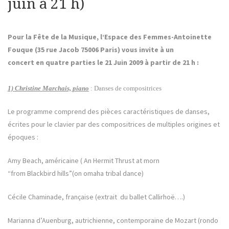
juin à 21 h)
Pour la Fête de la Musique, l’Espace des Femmes-Antoinette
Fouque (35 rue Jacob 75006 Paris) vous invite à un
concert en quatre parties le 21 Juin 2009 à partir de 21 h :
1) Christine Marchais, piano
:
Danses de compositrices
Le programme comprend des pièces caractéristiques de danses,
écrites pour le clavier par des compositrices de multiples origines et
époques :
Amy Beach, américaine ( An Hermit Thrust at morn
“from Blackbird hills”(on omaha tribal dance)
Cécile Chaminade, française (extrait du ballet Callirhoë….)
Marianna d’Auenburg, autrichienne, contemporaine de Mozart (rondo