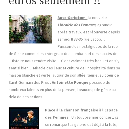
euros seulement !!
Ante-Scriptum :
la nouvelle
Librairie des Femmes
, agrandie
après travaux, est réouverte depuis
samedi !! 33-35 rue Jacob…
Puissent les nostalgiques de la rue
de Seine comme les « vierges » des combats et des succès de
l’Histoire nous rendre visite… C’est vraiment très beau et on s’y
sent si bien… Miracle des lieux et culture de l’hospitalité dans sa
maison blanche et verte, autour de son allée fleurie, au cœur de
Saint-Germain des Prés :
Antoinette Fouque
possède de
nombreux talents en plus de la pensée, beaucoup de génie au-
delà de ses actions.
Place à la chanson française à l’Espace
des Femmes !
Un tout premier concert, ça
se remarque ! La galerie est déjà à la fête,