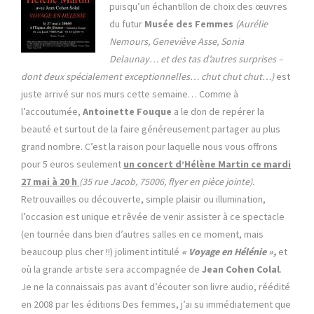
puisqu’un échantillon de choix des œuvres
du futur
Musée des Femmes
(Aurélie
Nemours, Geneviève Asse, Sonia
Delaunay… et des tas d’autres surprises –
dont deux spécialement exceptionnelles… chut chut chut…)
est
juste arrivé sur nos murs cette semaine… Comme à
l’accoutumée,
Antoinette Fouque
a le don de repérer la
beauté et surtout de la faire généreusement partager au plus
grand nombre. C’est la raison pour laquelle nous vous offrons
pour 5 euros seulement
un concert d’Hélène Martin ce mardi
27 mai à 20 h
(35 rue Jacob, 75006, flyer en pièce jointe).
Retrouvailles ou découverte, simple plaisir ou illumination,
l’occasion est unique et rêvée de venir assister à ce spectacle
(en tournée dans bien d’autres salles en ce moment, mais
beaucoup plus cher !!) joliment intitulé
« Voyage en Hélénie »,
et
où la grande artiste sera accompagnée de
Jean Cohen Colal
.
Je ne la connaissais pas avant d’écouter son livre audio, réédité
en 2008 par les éditions Des femmes, j’ai su immédiatement que