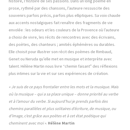
histoire, l’histoire de ses passions. Dans un long poème en
prose, rythmé par des chansons, l’auteure ressuscite des
souvenirs parfois précis, parfois plus elliptiques. Sa voix chaude
aux accents nostalgiques fait renaître des fragments de vie
envolée : les odeurs et les couleurs de la Provence où l’auteure
a choisi de vivre, les récits de rencontres avec des écrivains,
des poètes, des chanteurs ; amitiés éphémères ou durables.
Elle choisit pour illustrer son récit des poèmes de Rimbaud,
Genet ou Neruda qu’elle met en musique et interprète avec
talent. Hélène Martin nous livre “chemin faisant” des réflexions
plus intimes sur la vie et sur ses expériences de création.
« Je suis de ce pays frontalier entre les mots et la musique. Mais
où la musique – qui a sa place unique – donne priorité au verbe
et à l’amour du verbe. Si aujourd’hui je prends parfois des
chemins parallèles et plus solitaires d’écriture, de musique, ou
d’image, c’est grâce aux poètes et à cet état poétique qui
cheminent avec moi »
.
Hélène Martin