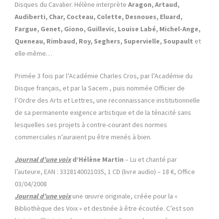
Disques du Cavalier. Hélène interprète
Aragon, Artaud,
Audiberti, Char, Cocteau, Colette, Desnoues, Eluard,
Fargue, Genet, Giono, Guillevic, Louise Labé, Michel-Ange,
Queneau, Rimbaud, Roy, Seghers, Supervielle, Soupault
et
elle-même…
Primée 3 fois par l’Académie Charles Cros, par l’Académie du
Disque français, et par la Sacem , puis nommée Officier de
l’Ordre des Arts et Lettres, une reconnaissance institutionnelle
de sa permanente exigence artistique et de la ténacité sans
lesquelles ses projets à contre-courant des normes
commerciales n’auraient pu être menés à bien.
Journal d’une voix
d’Hélène Martin
– Lu et chanté par
l’auteure, EAN : 3328140021035, 1 CD (livre audio) – 18 €, Office
03/04/2008
Journal d’une voix
une œuvre originale, créée pour la «
Bibliothèque des Voix » et destinée à être écoutée. C’est son