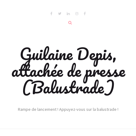
Guilaine Depis,
attachée de presse
(Balustrade)
Rampe de lancement ! Appuyez-vous sur la balustrade !