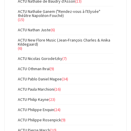
ACTU Nathalie de Baudry d'Asson
(13)
ACTU Nathalie Ganem ("Rendez-vous à l'Elysée"
théâtre Napoléon-Fouché)
(15)
ACTU Nathan Juste
(6)
ACTU New Flore Music (Jean-François Charles & Anika
Kildegaard)
(6)
ACTU Nicolas Gorodetzky
(7)
ACTU Othman Ihraï
(9)
ACTU Pablo Daniel Magee
(34)
ACTU Paula Marchioni
(16)
ACTU Philip Kayne
(23)
ACTU Philippe Enquin
(24)
ACTU Philippe Rosenpick
(9)
ACTU Pierre March
(10)