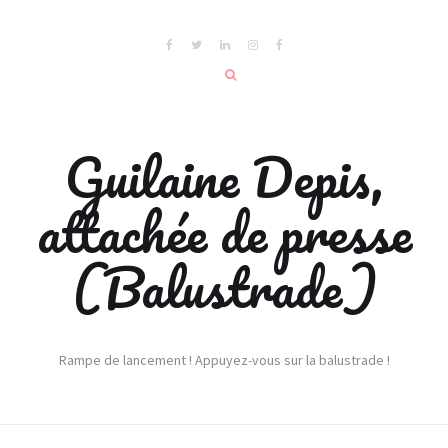
Guilaine Depis,
attachée de presse
(Balustrade)
Rampe de lancement ! Appuyez-vous sur la balustrade !