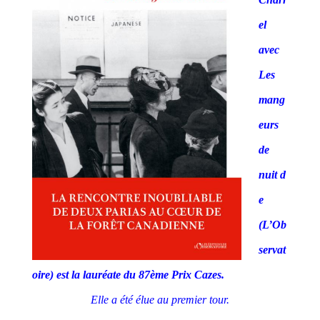
el
avec
Les
mang
eurs
de
nuit d
e
(L’Ob
servat
oire) est la lauréate du 87ème Prix Cazes.
Elle a été élue au premier tour.