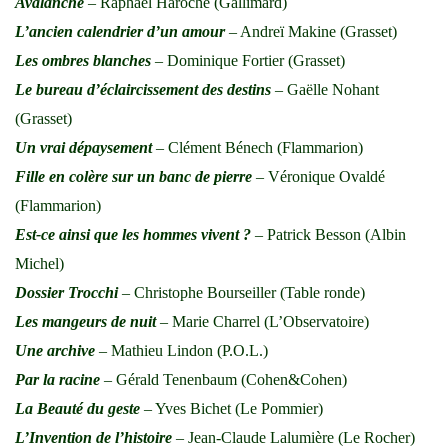
Avalanche
– Raphaël Haroche (Gallimard)
L’ancien calendrier d’un amour
– Andreï Makine (Grasset)
Les ombres blanches
– Dominique Fortier (Grasset)
Le bureau d’éclaircissement des destins
– Gaëlle Nohant
(Grasset)
Un vrai dépaysement
– Clément Bénech (Flammarion)
Fille en colère sur un banc de pierre
– Véronique Ovaldé
(Flammarion)
Est-ce ainsi que les hommes vivent ?
– Patrick Besson (Albin
Michel)
Dossier Trocchi
– Christophe Bourseiller (Table ronde)
Les mangeurs de nuit
– Marie Charrel (L’Observatoire)
Une archive
– Mathieu Lindon (P.O.L.)
Par la racine
– Gérald Tenenbaum (Cohen&Cohen)
La Beauté du geste
– Yves Bichet (Le Pommier)
L’Invention de l’histoire
– Jean-Claude Lalumière (Le Rocher)