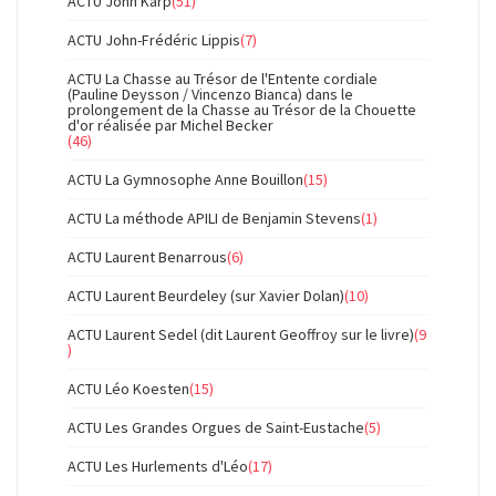
ACTU John Karp
(51)
ACTU John-Frédéric Lippis
(7)
ACTU La Chasse au Trésor de l'Entente cordiale
(Pauline Deysson / Vincenzo Bianca) dans le
prolongement de la Chasse au Trésor de la Chouette
d'or réalisée par Michel Becker
(46)
ACTU La Gymnosophe Anne Bouillon
(15)
ACTU La méthode APILI de Benjamin Stevens
(1)
ACTU Laurent Benarrous
(6)
ACTU Laurent Beurdeley (sur Xavier Dolan)
(10)
ACTU Laurent Sedel (dit Laurent Geoffroy sur le livre)
(9
)
ACTU Léo Koesten
(15)
ACTU Les Grandes Orgues de Saint-Eustache
(5)
ACTU Les Hurlements d'Léo
(17)