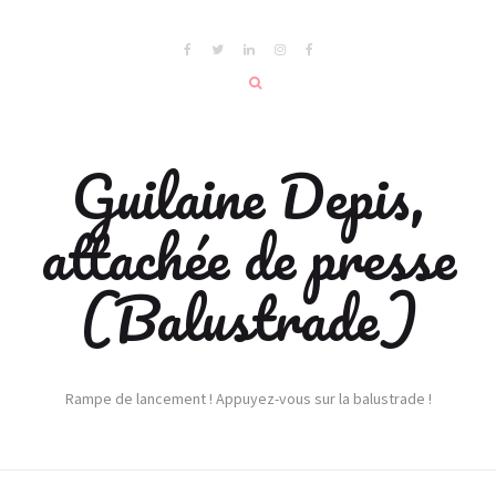
Guilaine Depis,
attachée de presse
(Balustrade)
Rampe de lancement ! Appuyez-vous sur la balustrade !