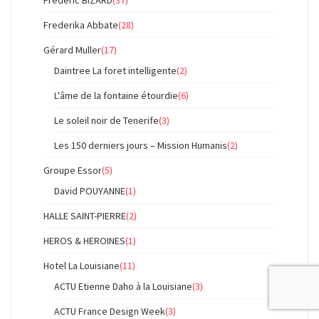
Frédéric BIZARD
(37)
Frederika Abbate
(28)
Gérard Muller
(17)
Daintree La foret intelligente
(2)
L'âme de la fontaine étourdie
(6)
Le soleil noir de Tenerife
(3)
Les 150 derniers jours – Mission Humanis
(2)
Groupe Essor
(5)
David POUYANNE
(1)
HALLE SAINT-PIERRE
(2)
HEROS & HEROINES
(1)
Hotel La Louisiane
(11)
ACTU Etienne Daho à la Louisiane
(3)
ACTU France Design Week
(3)