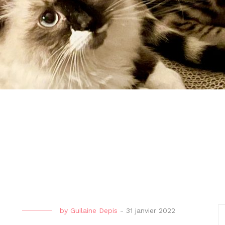
by
Guilaine Depis
-
31 janvier 2022