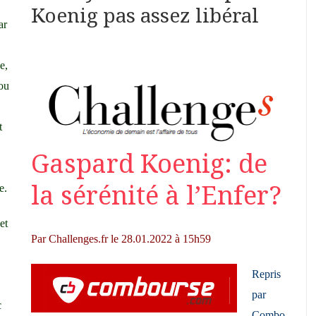
Koenig pas assez libéral
ar
e,
 ou
t
Gaspard Koenig: de
la sérénité à l’Enfer?
e.
et
Par
Challenges.fr
le
28.01.2022 à 15h59
Repris
par
c
Combo