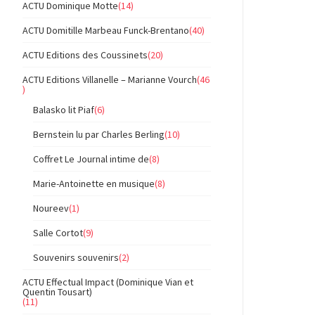
ACTU Dominique Motte
(14)
ACTU Domitille Marbeau Funck-Brentano
(40)
ACTU Editions des Coussinets
(20)
ACTU Editions Villanelle – Marianne Vourch
(46
)
Balasko lit Piaf
(6)
Bernstein lu par Charles Berling
(10)
Coffret Le Journal intime de
(8)
Marie-Antoinette en musique
(8)
Noureev
(1)
Salle Cortot
(9)
Souvenirs souvenirs
(2)
ACTU Effectual Impact (Dominique Vian et
Quentin Tousart)
(11)