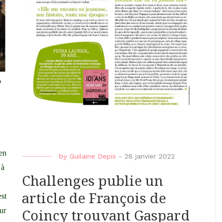
o
(en
by
Guilaine Depis
-
28 janvier 2022
 à
Challenges publie un
article de François de
est
ur
Coincy trouvant Gaspard