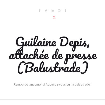
Guilaine Depis,
attachée de presse
(Balustrade)
Rampe de lancement ! Appuyez-vous sur la balustrade !