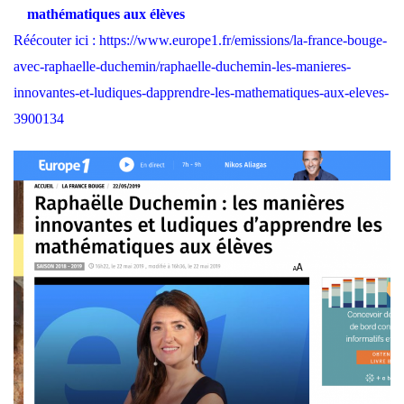
mathématiques aux élèves
Réécouter ici :
https://www.europe1.fr/emissions/la-france-bouge-
avec-raphaelle-duchemin/raphaelle-duchemin-les-manieres-
innovantes-et-ludiques-dapprendre-les-mathematiques-aux-eleves-
3900134